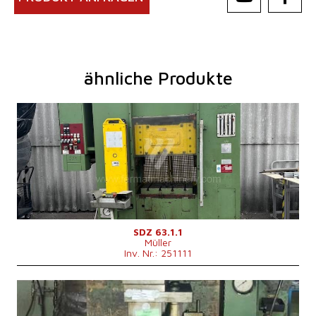
ähnliche Produkte
Baujahr:
1978
Presskraft
63 t
Die Abmessungen des Desktop
620x500 mm
Hauptmotorleistung
22 kW
Kontrollsystem
nein
SDZ 63.1.1
Müller
Inv. Nr.: 251111
Baujahr:
0
Presskraft
100 t