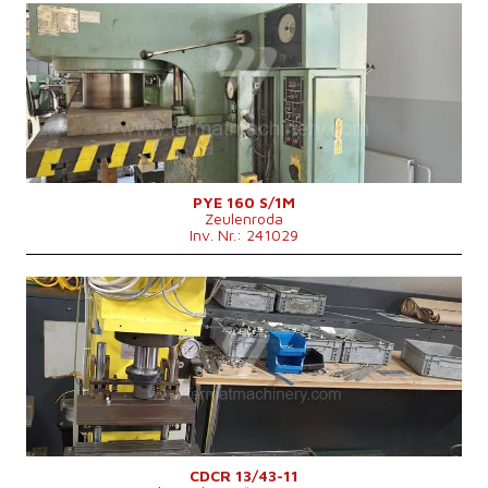
Baujahr:
1984
Presskraft
160 t
Die Abmessungen des Desktop
900x630 mm
Hauptmotorleistung
17 kW
Maschinengewicht
7000 kg
Anfluggeschwindigkeit
200 mm/s
Stößelhub
500 mm
Kontrollsystem
nein
PYE 160 S/1M
Zeulenroda
Inv. Nr.: 241029
Baujahr:
2009
Presskraft
15 t
Die Abmessungen des Desktop
mm
Stößelhub
220 mm
Maschinenabmessungen L x B x H
1050x690x1400 mm
Maschinengewicht
450 kg
Kontrollsystem
nein
CDCR 13/43-11