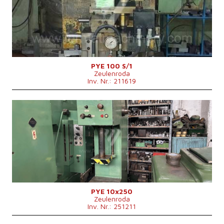
Die Abmessungen des Desktop
750x560 mm
Stößelabmessungen
530x400 mm
Hauptmotorleistung
15 kW
Maschinenabmessungen L x B x H
1900x1200x3030 mm
Maschinengewicht
5000 kg
Max. Stößelhub
500 mm
Ausladung
360 mm
Kontrollsystem
nein
PYE 100 S/1
Zeulenroda
Inv. Nr.: 211619
Baujahr:
1959
Presskraft
10 t
Die Abmessungen des Desktop
500x400 mm
Stößelabmessungen
450x280 mm
Hauptmotorleistung
4 kW
Maschinenabmessungen L x B x H
1300x1000x2220 mm
Maschinengewicht
1100 kg
Kontrollsystem
nein
PYE 10x250
Zeulenroda
Inv. Nr.: 251211