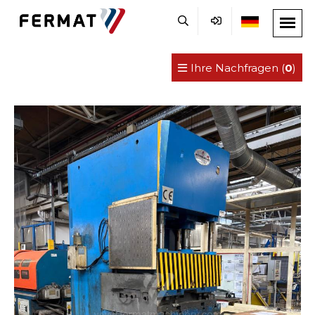
Ihre Nachfragen (
0
)