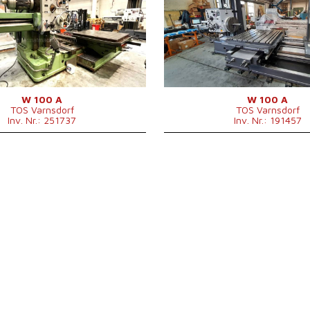
eldurchmesser
100 mm
Arbeitsspindeldurchmesser
100 m
1600 mm
X Weg
1600 
1120 mm
Y Weg
1120 
hl
0 - 1120 /min.
Spindeldrehzahl
7 - 112
nein
IKZ
nein
hub (W)
900 mm
Spindelvorschub (W)
900 m
1250 mm
Z Weg
1250 
azin
nein
Werkzeugmagazin
nein
W 100 A
W 100 A
TOS Varnsdorf
TOS Varnsdorf
ISO 50 .
Spindelkegel
ISO 50 
Inv. Nr.: 251737
Inv. Nr.: 191457
fläche
1250 x 1250 mm
Max. Tischbelastung
3000 k
istung
11 kW
Maschinenabmessungen L x
6710 x
ckgewicht
3000 kg
B x H
mm
ngsbedarf
15 kVA
Maschinengewicht
14000 
essungen L x
6710 x 3450 x 3000
Hauptmotorleistung
11 kW
mm
Gesamtleistungsbedarf
17 kVA
icht
14000 kg
Aufspanntischfläche
1250 x
Planscheibedurchmesser
600 m
Max.
900 m
Plandrehendurchmesser