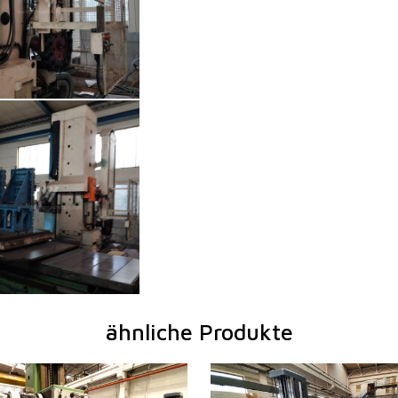
ähnliche Produkte
1995
Baujahr:
0
m
nein
Kontrollsystem
nein