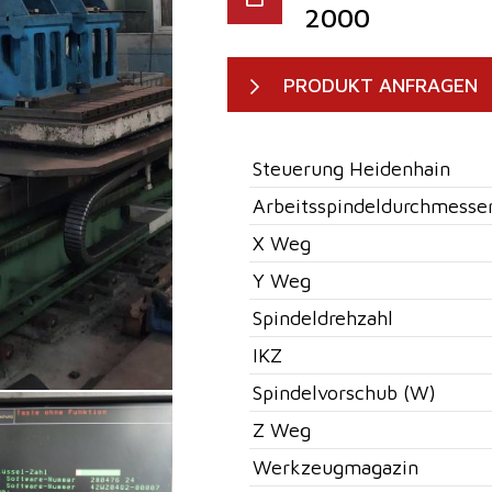
2000
PRODUKT ANFRAGEN
Steuerung Heidenhain
Arbeitsspindeldurchmesse
X Weg
Y Weg
Spindeldrehzahl
IKZ
Spindelvorschub (W)
Z Weg
Werkzeugmagazin