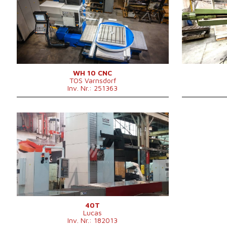
Steuerung Heidenhain
TNC 620
Arbeitsspind
Arbeitsspindeldurchmesser
100 mm
X Weg
X Weg
1250 mm
Y Weg
Y Weg
1030 mm
Spindeldrehza
Spindeldrehzahl
16 - 2500 /min.
IKZ
IKZ
nein
Spindelvorsc
Spindelvorschub (W)
730 mm
Z Weg
Z Weg
930 mm
Werkzeugmag
WH 10 CNC
TOS Varnsdorf
Werkzeugmagazin
nein
Spindelkegel
Inv. Nr.: 251363
Spindelkegel
ISO 50 .
Aufspanntisch
Schnellvorschub
8 m/min
Hauptmotorle
Tischmaße
1000x1120 mm
Max. Werkstü
Max. Tischbelastung
3000 kg
Gesamtleistu
Baujahr:
2018
Maschinenabmessungen L x
5000x3050x2800
Maschinenabm
Kontrollsystem
ja
B x H
mm
B x H
Steuerung Fanuc
0i-MF
Maschinengewicht
11500 kg
Maschinengew
Arbeitsspindeldurchmesser
130 mm
X Weg
3657 mm
Y Weg
3048 mm
10 - 3000
Spindeldrehzahl
/min.
IKZ
ja
Druck der IKZ
20 bar
40T
Lucas
Spindelvorschub (W)
730 mm
Inv. Nr.: 182013
Z Weg
1820 mm