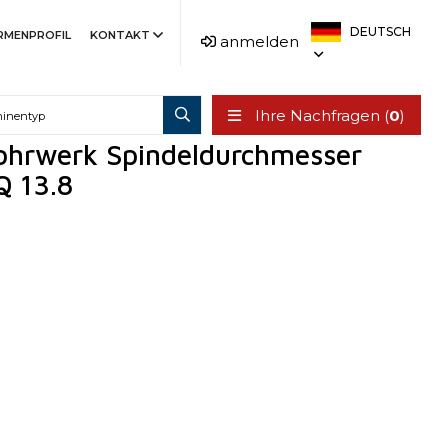
DEUTSCH
IRMENPROFIL
KONTAKT
anmelden
Ihre Nachfragen (
0
)
ohrwerk Spindeldurchmesser
 13.8