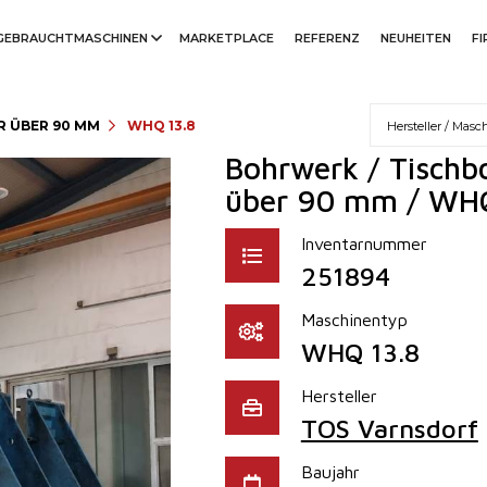
GEBRAUCHTMASCHINEN
MARKETPLACE
REFERENZ
NEUHEITEN
F
 ÜBER 90 MM
WHQ 13.8
Bohrwerk / Tischb
über 90 mm / WHQ
Inventarnummer
251894
Maschinentyp
WHQ 13.8
Hersteller
TOS Varnsdorf
Baujahr