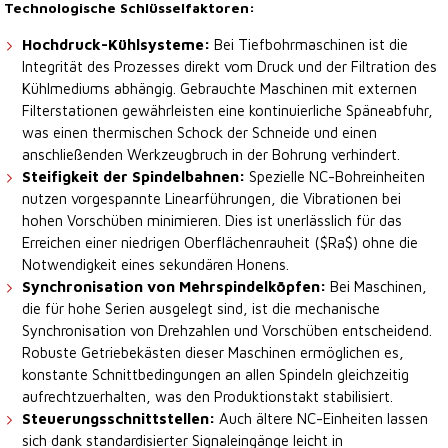
Technologische Schlüsselfaktoren:
Hochdruck-Kühlsysteme:
Bei Tiefbohrmaschinen ist die
Integrität des Prozesses direkt vom Druck und der Filtration des
Kühlmediums abhängig. Gebrauchte Maschinen mit externen
Filterstationen gewährleisten eine kontinuierliche Späneabfuhr,
was einen thermischen Schock der Schneide und einen
anschließenden Werkzeugbruch in der Bohrung verhindert.
Steifigkeit der Spindelbahnen:
Spezielle NC-Bohreinheiten
nutzen vorgespannte Linearführungen, die Vibrationen bei
hohen Vorschüben minimieren. Dies ist unerlässlich für das
Erreichen einer niedrigen Oberflächenrauheit ($Ra$) ohne die
Notwendigkeit eines sekundären Honens.
Synchronisation von Mehrspindelköpfen:
Bei Maschinen,
die für hohe Serien ausgelegt sind, ist die mechanische
Synchronisation von Drehzahlen und Vorschüben entscheidend.
Robuste Getriebekästen dieser Maschinen ermöglichen es,
konstante Schnittbedingungen an allen Spindeln gleichzeitig
aufrechtzuerhalten, was den Produktionstakt stabilisiert.
Steuerungsschnittstellen:
Auch ältere NC-Einheiten lassen
sich dank standardisierter Signaleingänge leicht in