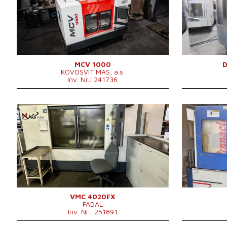
Aufspanntischfläche
1300 x 600 mm
Aufspanntisch
X Weg
1000 mm
X Weg
Y Weg
600 mm
Y Weg
Z Weg
660 mm
Z Weg
Spindeldrehzahl
0 - 10000 /min.
Spindeldrehza
Anzahl der Achsen
3
Anzahl der A
IKZ
ja
IKZ
MCV 1000
KOVOSVIT MAS, a.s.
Druck der IKZ
20 bar
Spindelkegel
Inv. Nr.: 241736
Spindelkegel
ISO 40 .
Tischdurchme
Maschinenabmessungen
š3000 (včetně van) x
Positionenanz
L x B x H
d2700 x v2940mm mm
Werkzeugwec
Maschinengewicht
5500 kg
Hauptmotorle
Baujahr:
2007
Baujahr:
Werkzeugmagazin
ja
Max. Werkstü
Kontrollsystem
ja
Kontrollsyste
Positionenanzahl im
Maschinengew
Steuerung Fanuc
24
0i - MC
Steuerung Fa
Werkzeugwechsler
Maschinenab
Aufspanntischfläche
1220x508 mm
Aufspanntisch
L x B x H
X Weg
1016 mm
X Weg
Y Weg
508 mm
Y Weg
Z Weg
508 mm
Z Weg
Spindeldrehzahl
0 - 10000 /min.
Spindeldrehza
Anzahl der Achsen
3
Anzahl der A
IKZ
nein
IKZ
VMC 4020FX
FADAL
Spindelkegel
40 .
Spindelkegel
Inv. Nr.: 251891
Hauptmotorleistung
11,2/16,5 kW
Maschinenabm
Maschinengewicht
5500 kg
B x H