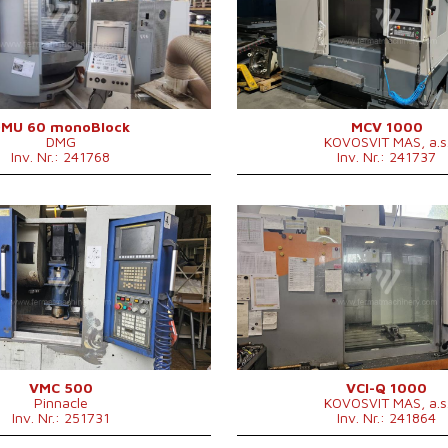
fläche
600x1000 mm
Aufspanntischfläche
1300
630 mm
X Weg
100
560 mm
Y Weg
600
560 mm
Z Weg
660
hl
0 - 12000 /min.
Spindeldrehzahl
0 - 1
chsen
5
Anzahl der Achsen
3
ja
IKZ
ja
DMU 60 monoBlock
MCV 1000
DMG
KOVOSVIT MAS, a.s
HSK 63 .
Druck der IKZ
20 b
Inv. Nr.: 241768
Inv. Nr.: 241737
sser
600 mm
Spindelkegel
ISO 4
ahl im
Maschinenabmessungen L x B
2700
24
hsler
x H
294
istung
15/10 kW
Maschinengewicht
5500
0
Baujahr:
2002
ckgewicht
500 kg
Werkzeugmagazin
ja
m
ja
Kontrollsystem
ja
icht
7500 kg
Positionenanzahl im
nuc
0i - MC
Steuerung Heidenhain
TNC 6
24
messungen
cca 3000x2880x2340
Werkzeugwechsler
fläche
610x305 mm
Aufspanntischfläche
1300 x
(přepravní výška) mm
510 mm
X Weg
1000 
305 mm
Y Weg
600 m
305 mm
Z Weg
650 m
hl
0 - 2400 /min.
Spindeldrehzahl
0 - 800
chsen
3
Anzahl der Achsen
3
nein
IKZ
ja
VMC 500
VCI-Q 1000
Pinnacle
KOVOSVIT MAS, a.s
BT 40 .
Spindelkegel
ISO 40 
Inv. Nr.: 251731
Inv. Nr.: 241864
essungen L x
2300x1800x2250
Maschinenabmessungen L x
3080 x
mm
B x H
mm