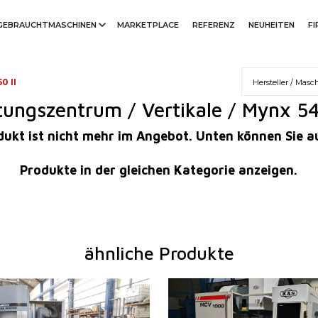
GEBRAUCHTMASCHINEN
MARKETPLACE
REFERENZ
NEUHEITEN
F
0 II
tungszentrum / Vertikale / Mynx 54
rodukt ist nicht mehr im Angebot. Unten können Sie 
Produkte in der gleichen Kategorie anzeigen.
ähnliche Produkte
2005
Baujahr:
2024
m
ja
Kontrollsystem
ja
idenhain
TNC 530
Steuerung Heidenhain
TNC 