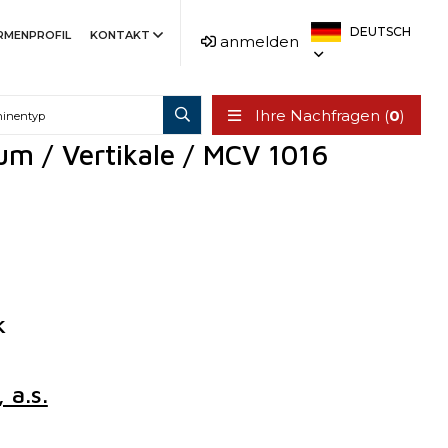
DEUTSCH
IRMENPROFIL
KONTAKT
anmelden
Ihre Nachfragen (
0
)
um / Vertikale / MCV 1016
k
a.s.