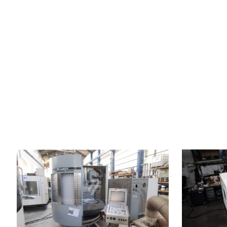
Baujahr:
2005
Baujahr:
Kontrollsystem
ja
Kontrollsyste
Steuerung Heidenhain
TNC 530
Steuerung He
Aufspanntischfläche
600x1000 mm
Aufspanntisch
X Weg
630 mm
X Weg
Y Weg
560 mm
Y Weg
Z Weg
560 mm
Z Weg
Spindeldrehzahl
0 - 12000 /min.
Spindeldrehza