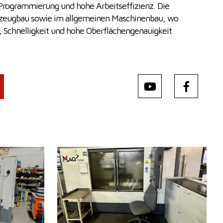
 Programmierung und hohe Arbeitseffizienz. Die
kzeugbau sowie im allgemeinen Maschinenbau, wo
t, Schnelligkeit und hohe Oberflächengenauigkeit
Baujahr:
2007
Kontrollsystem
ja
620
Steuerung Fanuc
0i - MC
 x 600 mm
Aufspanntischfläche
1220x508 mm
0 mm
X Weg
1016 mm
 mm
Y Weg
508 mm
 mm
Z Weg
508 mm
0000 /min.
Spindeldrehzahl
0 - 10000 /min.