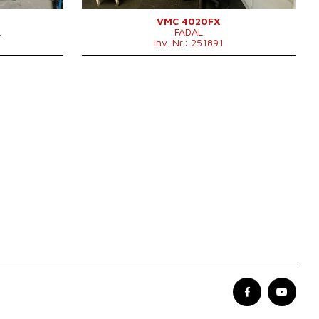
Anzahl der Achsen
3
IKZ
nein
VMC 4020FX
.
FADAL
ar
Spindelkegel
40 .
Inv. Nr.: 251891
0 .
Hauptmotorleistung
11,2/16,5 kW
 x 3000 x
Maschinengewicht
5500 kg
0 mm
Maschinenabmessungen L x B
3100x2440x2540
 kg
x H
mm