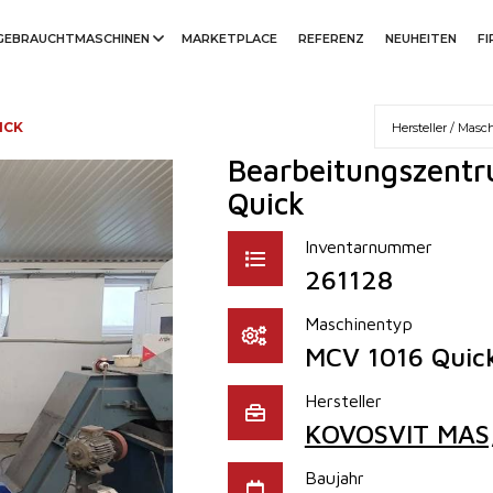
GEBRAUCHTMASCHINEN
MARKETPLACE
REFERENZ
NEUHEITEN
F
ICK
Bearbeitungszentr
Quick
Inventarnummer
261128
Maschinentyp
MCV 1016 Quic
Hersteller
KOVOSVIT MAS, 
Baujahr