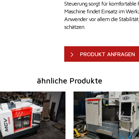
Steuerung sorgt für komfortable
Maschine findet Einsatz im Wer
Anwender vor allem die Stabilitä
schätzen.
PRODUKT ANFRAGEN
ähnliche Produkte
2025
Baujahr:
2024
m
ja
Kontrollsystem
ja
idenhain
TNC 620
Steuerung Heidenhain
TNC 
fläche
1300 x 600 mm
Aufspanntischfläche
1300
1000 mm
X Weg
100
600 mm
Y Weg
600
660 mm
Z Weg
660
hl
0 - 10000 /min.
Spindeldrehzahl
0 - 1