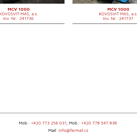
chsen
3
Anzahl der Achsen
3
ja
IKZ
ja
MCV 1000
MCV 1000
KOVOSVIT MAS, a.s.
KOVOSVIT MAS, a.s
20 bar
Druck der IKZ
20 b
Inv. Nr.: 241736
Inv. Nr.: 241737
ISO 40 .
Spindelkegel
ISO 4
messungen
š3000 (včetně van) x
Maschinenabmessungen L x B
2700
d2700 x v2940mm mm
x H
294
icht
5500 kg
Maschinengewicht
5500
azin
ja
Werkzeugmagazin
ja
ahl im
Positionenanzahl im
24
24
hsler
Werkzeugwechsler
Mob.:
+420 773 256 031
, Mob.:
+420 778 547 838
Mail:
info@fermat.cz