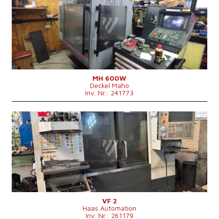
Kontrollsystem
ja
Steuerung Heidenhain
TNC 425
Aufspanntischfläche
mm
X Weg
600 mm
Y Weg
400 mm
Z Weg
400 mm
Spindeldrehzahl
0 - 6300 /min.
Anzahl der Achsen
3
IKZ
nein
MH 600W
Deckel Maho
Spindelkegel
SK40 .
Inv. Nr.: 241773
Baujahr:
2010
Kontrollsystem
ja
Steuerung Haas
Aufspanntischfläche
914x356 mm
X Weg
760 mm
Y Weg
400 mm
Z Weg
500 mm
Spindeldrehzahl
0 - 7000 /min.
Anzahl der Achsen
4
IKZ
ja
VF 2
Haas Automation
Spindelkegel
SK 40 .
Inv. Nr.: 261179
Max. Tischbelastung
680 kg