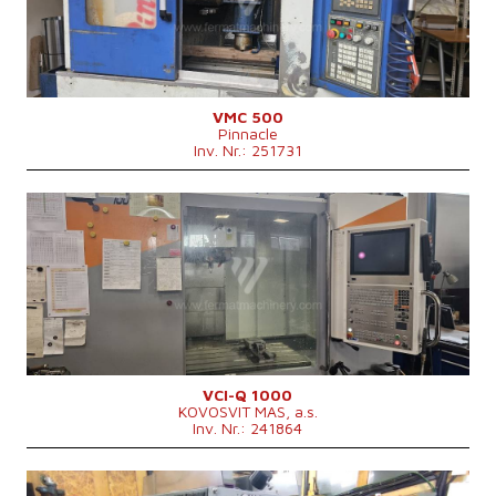
X Weg
510 mm
Y Weg
305 mm
Z Weg
305 mm
Spindeldrehzahl
0 - 2400 /min.
Anzahl der Achsen
3
IKZ
nein
VMC 500
Pinnacle
Spindelkegel
BT 40 .
Inv. Nr.: 251731
Maschinenabmessungen L x B x H
2300x1800x2250 mm
Maschinengewicht
2000 kg
Baujahr:
2002
Kontrollsystem
ja
Steuerung Heidenhain
TNC 620
Aufspanntischfläche
1300 x 600 mm
X Weg
1000 mm
Y Weg
600 mm
Z Weg
650 mm
Spindeldrehzahl
0 - 8000 /min.
Anzahl der Achsen
3
IKZ
ja
VCI-Q 1000
KOVOSVIT MAS, a.s.
Spindelkegel
ISO 40 .
Inv. Nr.: 241864
Maschinenabmessungen L x B x H
3080 x 2700 x 2800 mm
Maschinengewicht
5500 kg
Baujahr:
0