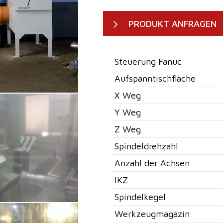
PRODUKT ANFRAGEN
Steuerung Fanuc
Aufspanntischfläche
X Weg
Y Weg
Z Weg
Spindeldrehzahl
Anzahl der Achsen
IKZ
Spindelkegel
Werkzeugmagazin