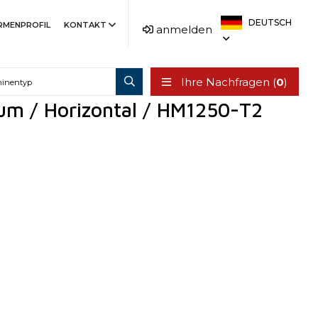
DEUTSCH
IRMENPROFIL
KONTAKT
anmelden
Ihre Nachfragen (
0
)
um / Horizontal / HM1250-T2