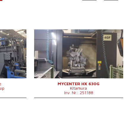
2010
Baujahr:
2017
ja
Kontrollsystem
ja
Fanuc 31i
Steuerung Kitamura
Arumatik-Mi
1000x800
Aufspanntischfläche
630x630 mm
mm
X Weg
1100 mm
1700 mm
Y Weg
920 mm
1250 mm
Z Weg
1050 mm
1800 mm
35 - 12000
Spindeldrehzahl
1 - 6000
/min.
/min.
Anzahl der Achsen
4
c
MYCENTER HX 630G
oup
Kitamura
4
IKZ
ja
Inv. Nr.: 251188
ja
Druck der IKZ
15 bar
50 bar
Spindelkegel
SK - 50 BIG + .
SK 50 .
Werkzeugmagazin
ja
ja
Positionenanzahl im
61
Werkzeugwechsler
180
Max. Werkstückgewicht
1500 kg
2
Palettenanzahl
2
4000 kg