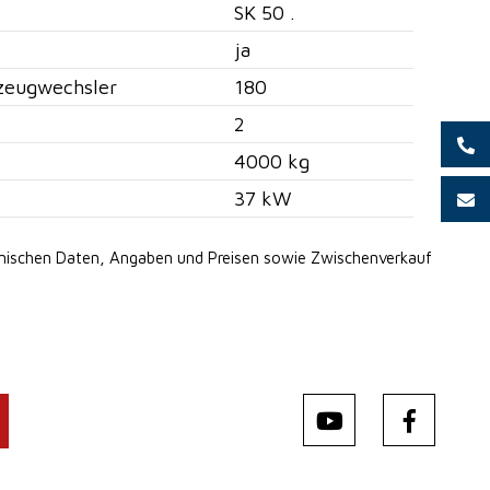
SK 50 .
ja
zeugwechsler
180
2
4000 kg
37 kW
hnischen Daten, Angaben
und Preisen sowie Zwischenverkauf