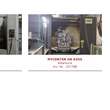
Baujahr:
2017
Kontrollsystem
ja
Steuerung Kitamura
Arumatik-Mi
Aufspanntischfläche
630x630 mm
X Weg
1100 mm
Y Weg
920 mm
Z Weg
1050 mm
n.
35 - 12000
Spindeldrehzahl
/min.
Anzahl der Achsen
4
MYCENTER HX 630G
Kitamura
IKZ
ja
Inv. Nr.: 251188
Druck der IKZ
15 bar
Spindelkegel
SK - 50 BIG + .
Werkzeugmagazin
ja
Positionenanzahl im
61
Werkzeugwechsler
Max. Werkstückgewicht
1500 kg
Palettenanzahl
2