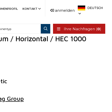
DEUTSCH
IRMENPROFIL
KONTAKT
anmelden
Ihre Nachfragen (
0
)
um / Horizontal / HEC 1000
tic
rag Group