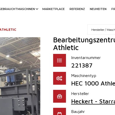
GEBRAUCHTMASCHINEN
MARKETPLACE
REFERENZ
NEUHEITEN
F
 ATHLETIC
Bearbeitungszentr
Athletic
Inventarnummer
221387
Maschinentyp
HEC 1000 Athle
Hersteller
Heckert - Star
Baujahr