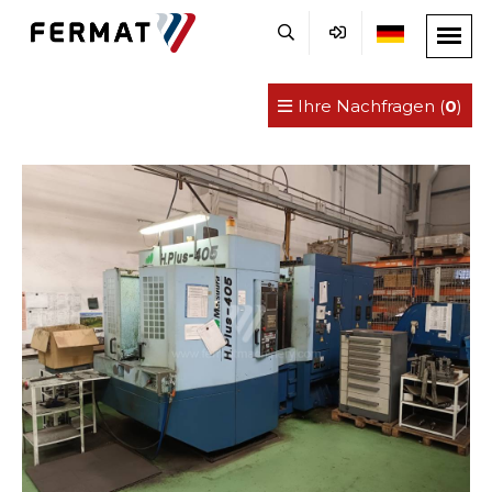
Ihre Nachfragen (
0
)