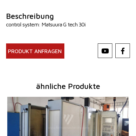
Beschreibung
control system: Matsuura G tech 30i
PRODUKT ANFRAGEN
ähnliche Produkte
Baujahr:
2004
Kontrollsystem
ja
Steuerung Heidenhain
TNC 530
Aufspanntischfläche
400x400 mm
X Weg
560 mm
Y Weg
510 mm
Z Weg
560 mm