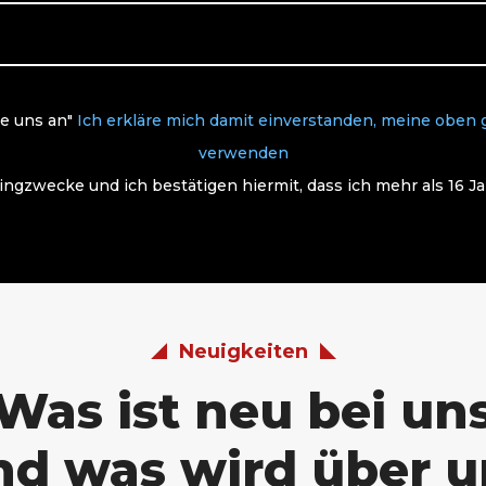
ie uns an"
Ich erkläre mich damit einverstanden, meine oben
verwenden
ingzwecke und ich bestätigen hiermit, dass ich mehr als 16 Jah
Neuigkeiten
Was ist neu bei un
nd was wird über u