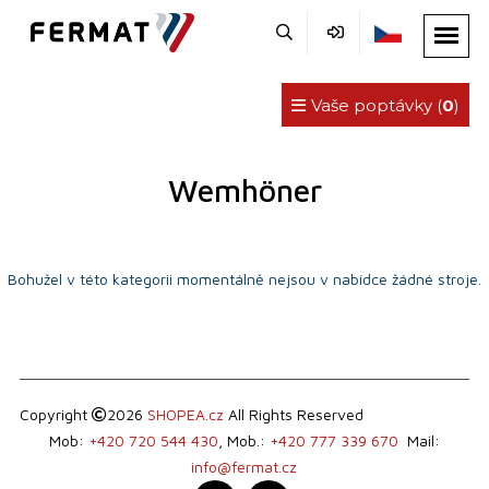
Vaše poptávky (
0
)
Wemhöner
Bohužel v této kategorii momentálně nejsou v nabídce žádné stroje.
Copyright
2026
SHOPEA.cz
All Rights Reserved
Mob:
+420 720 544 430
, Mob.:
+420 777 339 670
Mail:
info@fermat.cz