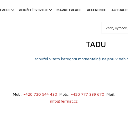
TROJE
POUŽITÉ STROJE
MARKETPLACE
REFERENCE
AKTUALI
TADU
Bohužel v této kategorii momentálně nejsou v nabíd
Mob:
+420 720 544 430
, Mob.:
+420 777 339 670
Mail:
info@fermat.cz