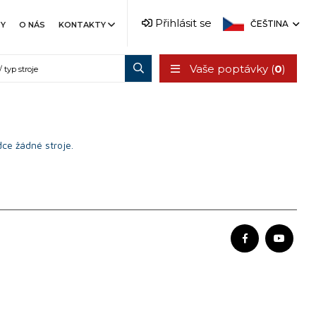
Přihlásit se
ČEŠTINA
TY
O NÁS
KONTAKTY
Vaše poptávky (
0
)
ce žádné stroje.