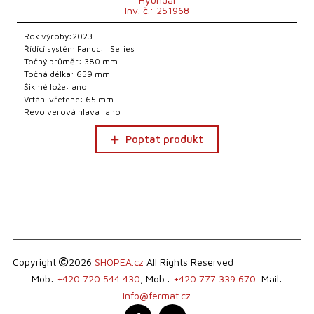
Inv. č.: 251968
Rok výroby:2023
Řídící systém Fanuc: i Series
Točný průměr: 380 mm
Točná délka: 659 mm
Šikmé lože: ano
Vrtání vřetene: 65 mm
Revolverová hlava: ano
Poptat produkt
Copyright
2026
SHOPEA.cz
All Rights Reserved
Mob:
+420 720 544 430
, Mob.:
+420 777 339 670
Mail:
info@fermat.cz