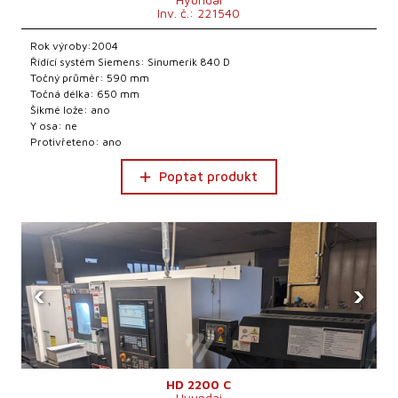
Inv. č.: 221540
Rok výroby:2004
Řídící systém Siemens: Sinumerik 840 D
Točný průměr: 590 mm
Točná délka: 650 mm
Šikmé lože: ano
Y osa: ne
Protivřeteno: ano
Poptat produkt
‹
›
HD 2200 C
Hyundai