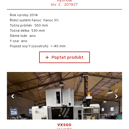
Inv. č.: 201927
Rok výroby:2014
Řídící systém Fanuc: Fanuc 31i
Točný průměr: 550 mm
Točná délka: 530 mm
Šikmé lože: ano
Y osa: ano
Pojezd osy Y (soustruh): +-40 mm
Poptat produkt
‹
›
VX500
Hyundai