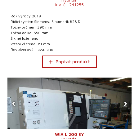
Inv. č.: 241255
Rok výroby:2019
Řídící systém Siemens: Sinumerik 828 D
Točný průměr: 390 mm
Točná délka: 550 mm
Šikmé lože: ano
Vrtání vřetene: 81 mm
Revolverová hlava: ano
Poptat produkt
‹
›
WIA L 200 SY
Hyundai