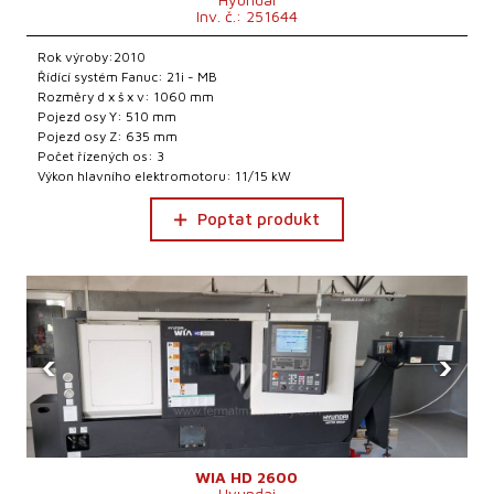
Inv. č.: 251644
Rok výroby:2010
Řídící systém Fanuc: 21i - MB
Rozměry d x š x v: 1060 mm
Pojezd osy Y: 510 mm
Pojezd osy Z: 635 mm
Počet řízených os: 3
Výkon hlavního elektromotoru: 11/15 kW
Poptat produkt
‹
›
WIA HD 2600
Hyundai