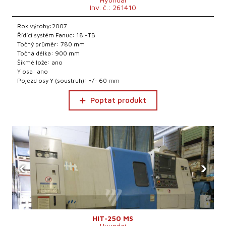
Inv. č.: 261410
Rok výroby:2007
Řídící systém Fanuc: 18i-TB
Točný průměr: 780 mm
Točná délka: 900 mm
Šikmé lože: ano
Y osa: ano
Pojezd osy Y (soustruh): +/- 60 mm
Poptat produkt
‹
›
HIT-250 MS
Hyundai