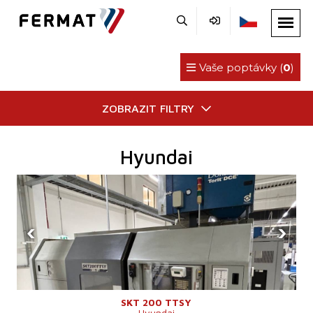
Vaše poptávky (
0
)
ZOBRAZIT FILTRY
Hyundai
‹
›
SKT 200 TTSY
Hyundai