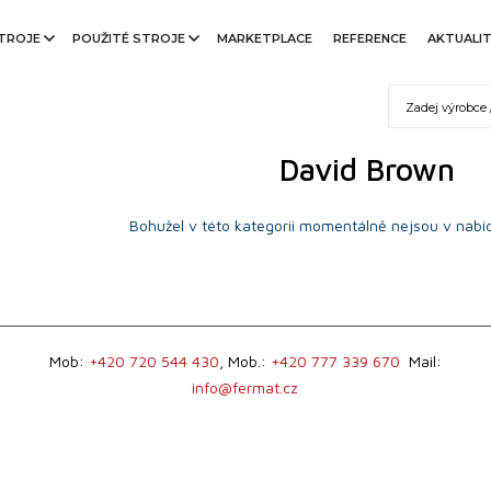
TROJE
POUŽITÉ STROJE
MARKETPLACE
REFERENCE
AKTUALI
David Brown
Bohužel v této kategorii momentálně nejsou v nabíd
Mob:
+420 720 544 430
, Mob.:
+420 777 339 670
Mail:
info@fermat.cz