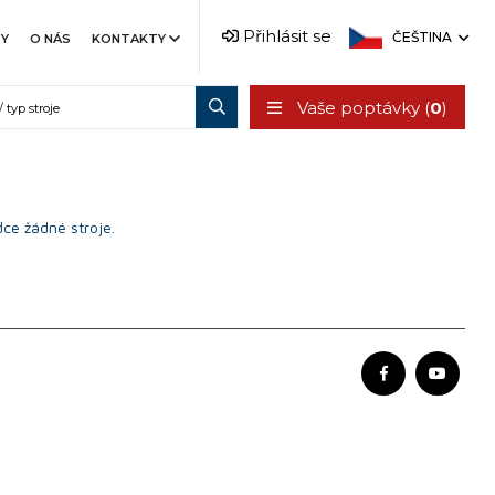
Přihlásit se
ČEŠTINA
TY
O NÁS
KONTAKTY
Vaše poptávky (
0
)
ce žádné stroje.