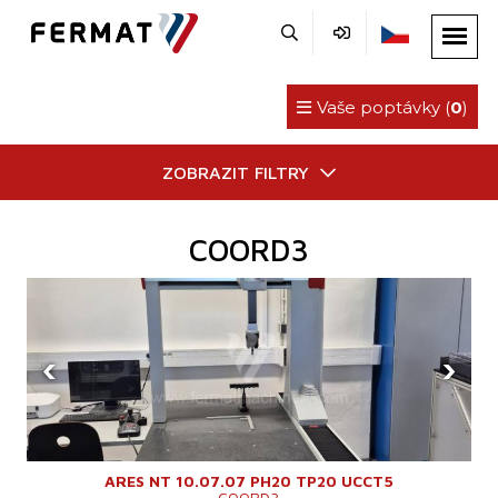
Vaše poptávky (
0
)
ZOBRAZIT FILTRY
COORD3
‹
›
ARES NT 10.07.07 PH20 TP20 UCCT5
COORD3