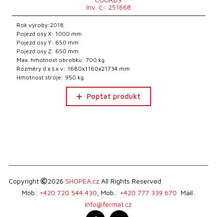
Inv. č.: 251668
Rok výroby:2018
Pojezd osy X: 1000 mm
Pojezd osy Y: 650 mm
Pojezd osy Z: 650 mm
Max. hmotnost obrobku: 700 kg
Rozměry d x š x v: 1680x1160x21734 mm
Hmotnost stroje: 950 kg
Poptat produkt
Copyright
2026
SHOPEA.cz
All Rights Reserved
Mob:
+420 720 544 430
, Mob.:
+420 777 339 670
Mail:
info@fermat.cz