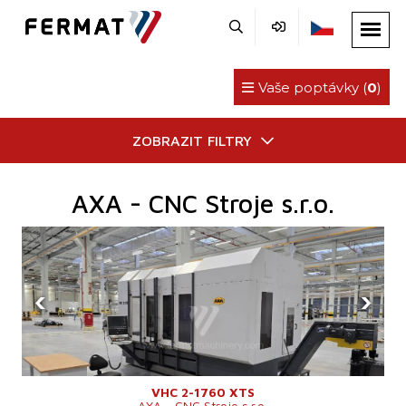
Vaše poptávky (
0
)
ZOBRAZIT FILTRY
AXA - CNC Stroje s.r.o.
‹
›
VHC 2-1760 XTS
AXA - CNC Stroje s.r.o.