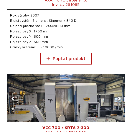
Inv. č.: 261085
Rok výroby:2007
Řídící systém Siemens: Sinumerik 840 D
Upínací plocha stolu: 2440x600 mm
Pojezd osy X: 1760 mm
Pojezd osy Y: 600 mm
Pojezd osy Z: 800 mm
Otáčky vřetene: 3 - 10000 /min.
Poptat produkt
‹
›
VCC 700 + SRTA 2-300
AXA - CNC Stroje s.r.o.