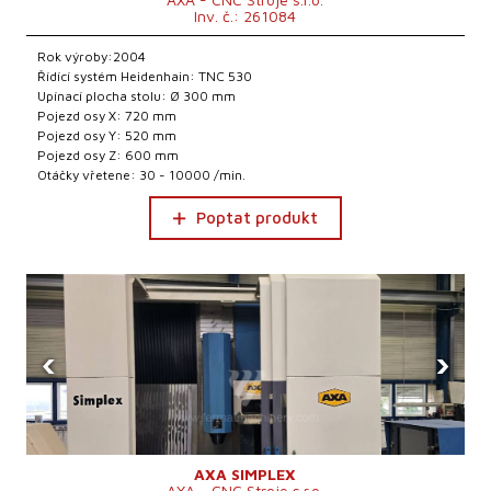
Inv. č.: 261084
Rok výroby:2004
Řídící systém Heidenhain: TNC 530
Upínací plocha stolu: Ø 300 mm
Pojezd osy X: 720 mm
Pojezd osy Y: 520 mm
Pojezd osy Z: 600 mm
Otáčky vřetene: 30 - 10000 /min.
Poptat produkt
‹
›
AXA SIMPLEX
AXA - CNC Stroje s.r.o.