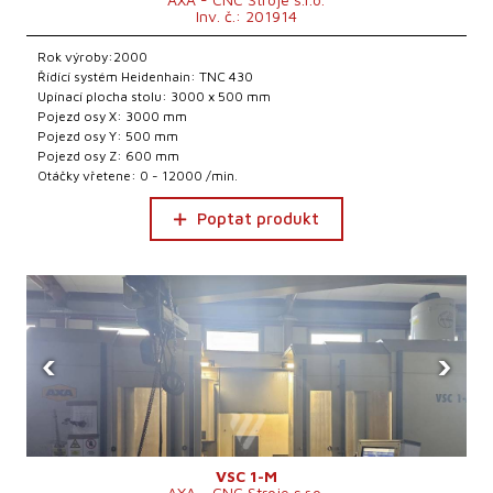
Inv. č.: 201914
Rok výroby:2000
Řídící systém Heidenhain: TNC 430
Upínací plocha stolu: 3000 x 500 mm
Pojezd osy X: 3000 mm
Pojezd osy Y: 500 mm
Pojezd osy Z: 600 mm
Otáčky vřetene: 0 - 12000 /min.
Poptat produkt
‹
›
VSC 1-M
AXA - CNC Stroje s.r.o.