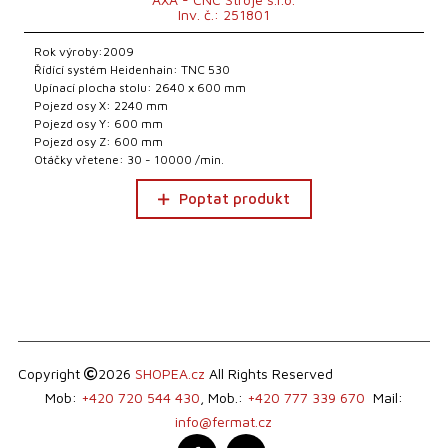
Inv. č.: 251801
Rok výroby:2009
Řídící systém Heidenhain: TNC 530
Upínací plocha stolu: 2640 x 600 mm
Pojezd osy X: 2240 mm
Pojezd osy Y: 600 mm
Pojezd osy Z: 600 mm
Otáčky vřetene: 30 - 10000 /min.
Poptat produkt
Copyright
2026
SHOPEA.cz
All Rights Reserved
Mob:
+420 720 544 430
, Mob.:
+420 777 339 670
Mail:
info@fermat.cz