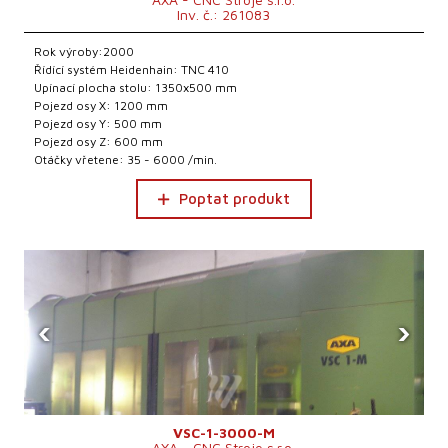
Inv. č.: 261083
Rok výroby:2000
Řídící systém Heidenhain: TNC 410
Upínací plocha stolu: 1350x500 mm
Pojezd osy X: 1200 mm
Pojezd osy Y: 500 mm
Pojezd osy Z: 600 mm
Otáčky vřetene: 35 - 6000 /min.
Poptat produkt
‹
›
VSC-1-3000-M
AXA - CNC Stroje s.r.o.