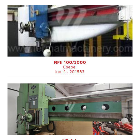
Rok výroby:
0
Max. průměr vrtání
100 mm
Upínací kužel vřetena
Mo 6 .
Max. pohyb vřeteníku po rameni
3000 mm
Rozměry d x š x v
4390x1550x4130 mm
Hmotnost stroje
14500 kg
Řídící systém
ne
RFh 100/3000
Csepel
Inv. č.: 201583
Rok výroby:
0
Max. průměr vrtání
63 mm
Upínací kužel vřetena
MORSE 5 .
Max. svislé přenastavení ramena
950 mm
Upínací plocha stolu
290 x 1080 mm
Rozměry d x š x v
3240x1300x3900 mm
Hmotnost stroje
5800 kg
Řídící systém
ne