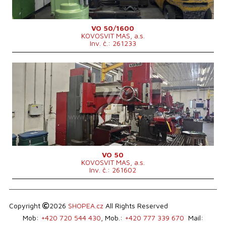
VO 50/1600
KOVOSVIT MAS, a.s.
Inv. č.: 261233
Rok výroby:
1981
Max. průměr vrtání
50 mm
Upínací kužel vřetena
Morse 5 .
Max. svislé přenastavení ramena
875 mm
Max. vzdálenost osy vřetene od sloupu
1250 mm
Výkon hlavního elektromotoru
4 kW
Celkový příkon
6 kVA
Rozměry d x š x v
2750x1120x3271 mm
Hmotnost stroje
4550 kg
Řídící systém
ne
VO 50
KOVOSVIT MAS, a.s.
Inv. č.: 261602
Copyright
2026
SHOPEA.cz
All Rights Reserved
Mob:
+420 720 544 430
, Mob.:
+420 777 339 670
Mail: