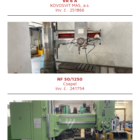
VR 6 A
KOVOSVIT MAS, a.s.
Inv. č.: 251866
Rok výroby:
1981
Max. průměr vrtání
50 mm
Upínací kužel vřetena
Morse 4 .
Max. pohyb vřeteníku po rameni
1250 mm
Otáčky vřetene
45 - 2000 /min.
Rozměry d x š x v
2190x950x2830 mm
Hmotnost stroje
3050 kg
Řídící systém
ne
RF 50/1250
Csepel
Inv. č.: 241754
Rok výroby:
1999
Max. průměr vrtání
50 mm
Upínací kužel vřetena
.
Max. vzdálenost osy vřetene od sloupu
1600 mm
Hmotnost stroje
4550 kg
Řídící systém
ne