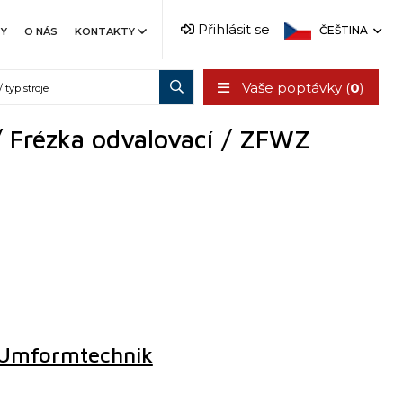
Přihlásit se
ČEŠTINA
TY
O NÁS
KONTAKTY
Vaše poptávky (
0
)
/ Frézka odvalovací / ZFWZ
Umformtechnik