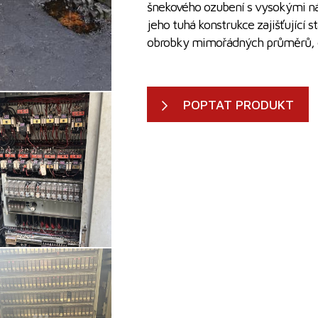
šnekového ozubení s vysokými nár
jeho tuhá konstrukce zajišťující 
obrobky mimořádných průměrů, což
POPTAT PRODUKT