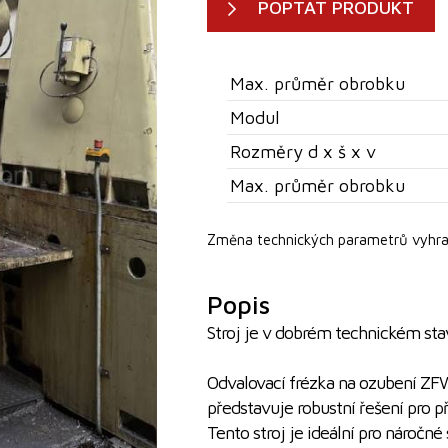
POPTAT PRODUKT
Max. průměr obrobku
Modul
Rozměry d x š x v
Max. průměr obrobku
Změna technických parametrů vyhra
Popis
Stroj je v dobrém technickém sta
Odvalovací frézka na ozubení Z
představuje robustní řešení pro p
Tento stroj je ideální pro náročn