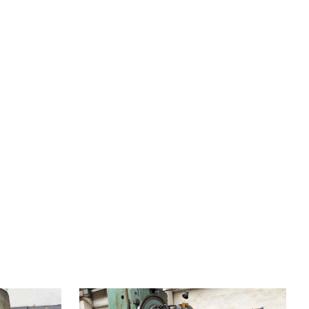
Rok výroby:
0