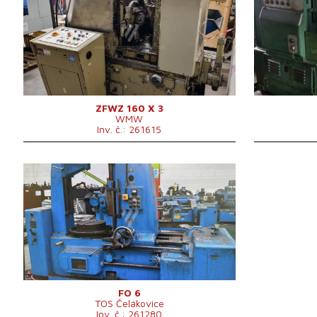
Řídící systém
ne
Řídící systém
Max. průměr obrobku
160 mm
Max. průměr 
Modul
3 -
Modul
Upínací plocha stolu
300 mm
Výkon hlavníh
Výkon hlavního elektromotoru
4 kW
elektromotor
Hmotnost stroje
3000 kg
Rozměry d x š
Hmotnost str
ZFWZ 160 X 3
WMW
Inv. č.: 261615
Rok výroby:
0
Řídící systém
Max. průměr obrobku
800 mm
Modul
6 -
Výkon hlavního
3,7 kW
elektromotoru
2540x1400mm
Rozměry d x š x v
mm
Hmotnost stroje
4000 kg
FO 6
TOS Čelákovice
Inv. č.: 261280