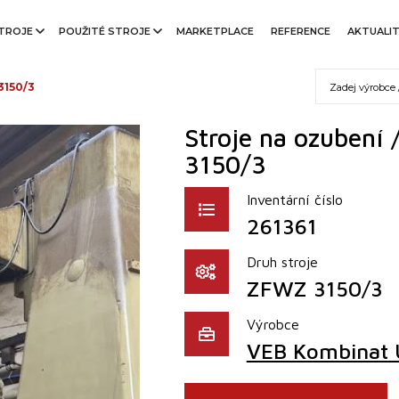
TROJE
POUŽITÉ STROJE
MARKETPLACE
REFERENCE
AKTUALI
3150/3
Stroje na ozubení 
3150/3
Inventární číslo
261361
Druh stroje
ZFWZ 3150/3
Výrobce
VEB Kombinat 