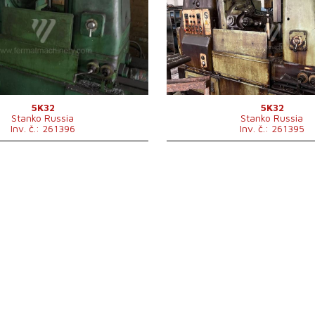
ne
Řídící systém
ne
obrobku
800 mm
Max. průměr obrobku
800 
10 -
Modul
10 -
o
Výkon hlavního
7,5 kW
7,5 kW
u
elektromotoru
2650x1510x2000
2650x
 x v
Rozměry d x š x v
mm
mm
oje
7200 kg
Hmotnost stroje
7200 k
5K32
5K32
Stanko Russia
Stanko Russia
Inv. č.: 261396
Inv. č.: 261395