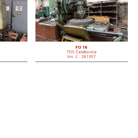
Řídící systém
ne
mm
Max. průměr obrobku
1600 mm
Modul
16 -
Max. hmotnost obrobku
7000 kg
Rozměry d x š x v
4300x 2000x 3110 mm
1510x2000
Hmotnost stroje
18000 kg
g
FO 16
TOS Čelákovice
Inv. č.: 261357