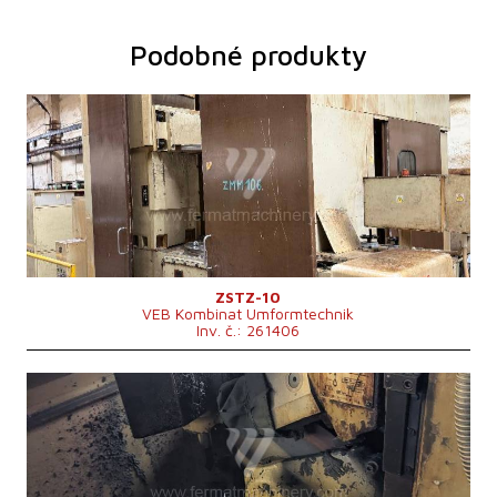
Podobné produkty
Rok výroby:
1989
Řídící systém
ne
Max. průměr obrobku
1500 mm
Modul
2/34 -
Hmotnost stroje
4000 kg
Výkon hlavního elektromotoru
24 kW
Rozměry d x š x v
7950x4540x3650 mm
Otáčky brousícího vřetene
0 - 1690 /min
ZSTZ-10
VEB Kombinat Umformtechnik
Inv. č.: 261406
Rok výroby:
0
Řídící systém
ne
Max. průměr obrobku
315 mm
Modul
10 -
Max. hmotnost obrobku
200 kg
Výkon hlavního elektromotoru
8 kW