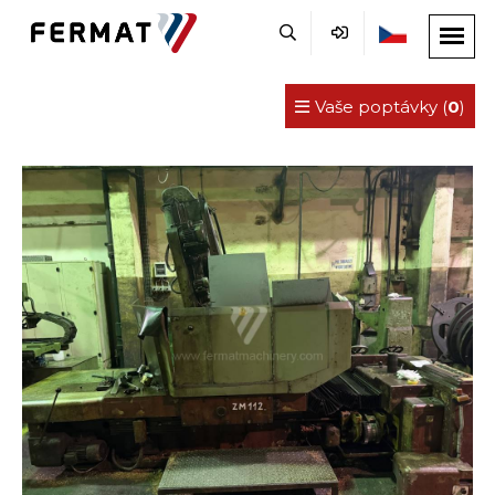
Vaše poptávky (
0
)