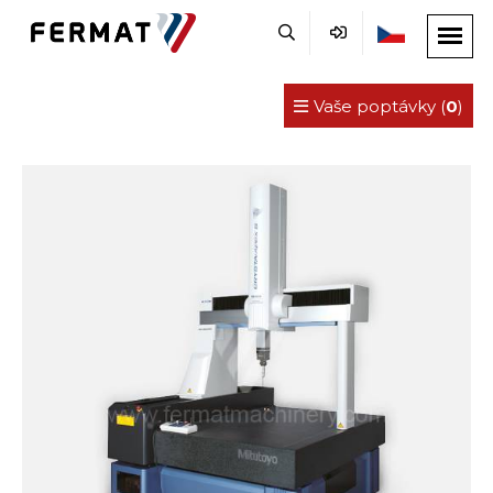
Vaše poptávky (
0
)