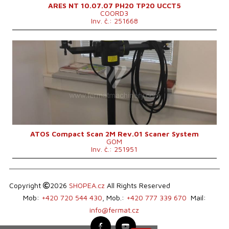
ARES NT 10.07.07 PH20 TP20 UCCT5
COORD3
Inv. č.: 251668
Rok výroby:
0
Pojezd osy X
mm
Pojezd osy Y
mm
Pojezd osy Z
mm
Rozměry d x š x v
340 × 130 × 230 mm
Hmotnost stroje
4 kg
Řídící systém
ne
ATOS Compact Scan 2M Rev.01 Scaner System
GOM
Inv. č.: 251951
Copyright
2026
SHOPEA.cz
All Rights Reserved
Mob:
+420 720 544 430
, Mob.:
+420 777 339 670
Mail:
info@fermat.cz