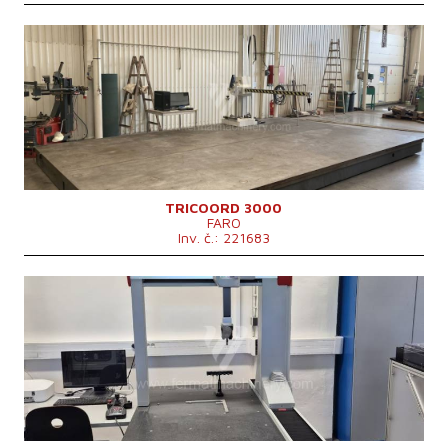
Rok výroby:
2006
Pojezd osy X
5500 mm
Pojezd osy Y
2000 mm
Pojezd osy Z
2500 mm
Řídící systém
ne
TRICOORD 3000
FARO
Inv. č.: 221683
Rok výroby:
2018
Pojezd osy X
1000 mm
Pojezd osy Y
650 mm
Pojezd osy Z
650 mm
Max. hmotnost obrobku
700 kg
Rozměry d x š x v
1680x1160x21734 mm
Hmotnost stroje
950 kg
Řídící systém
ne