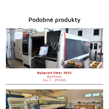
Podobné produkty
Rok výroby:
2019
Max. délka obrobku
3000 mm
Max. šířka obrobku
1500 mm
Max. tloušťka plechu
15 mm
Výkon laseru
4000 W
Fiber
ano
Max. hmotnost obrobku
890 kg
Hmotnost stroje
13000 kg
Řídící systém
ne
BySprint Fiber 3015
Bystronic
Inv. č.: 251433
Rok výroby:
2010
Max. délka obrobku
3000 mm
Max. šířka obrobku
1500 mm
Max. tloušťka plechu
20 mm