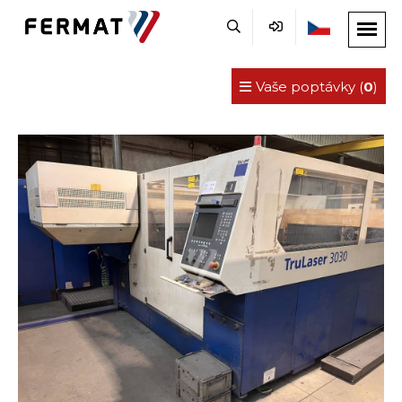
Vaše poptávky (
0
)