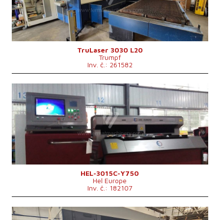
Výkon laseru
4000 W
Fiber
ne
Max. hmotnost obrobku
900 kg
Rozměry d x š x v
8800 x 6010 x 2400 mm
Řídící systém
ne
TruLaser 3030 L20
Trumpf
Inv. č.: 261582
Rok výroby:
2015
Max. délka obrobku
3000 mm
Max. šířka obrobku
1500 mm
Max. tloušťka plechu
12 mm
Výkon laseru
750 W
Fiber
ano
Řídící systém
ne
HEL-3015C-Y750
Hel Europe
Inv. č.: 182107
Rok výroby:
2019