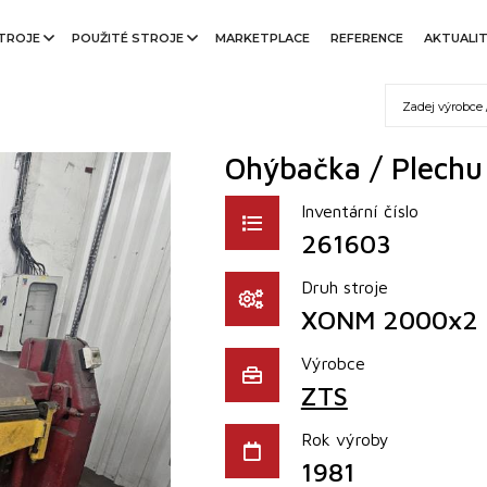
TROJE
POUŽITÉ STROJE
MARKETPLACE
REFERENCE
AKTUALI
Ohýbačka / Plech
Inventární číslo
261603
Druh stroje
XONM 2000x2
Výrobce
ZTS
Rok výroby
1981