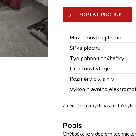
POPTAT PRODUKT
Max. tloušťka plechu
Šířka plechu
Typ pohonu ohýbačky
Hmotnost stroje
Rozměry d x š x v
Výkon hlavního elektromo
Změna technických parametrů vyhra
Popis
Ohýbačka je v dobrom technickom