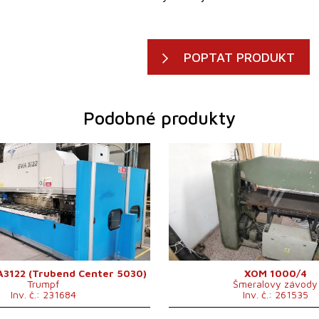
POPTAT PRODUKT
Podobné produkty
2014
Rok výroby:
2002
 plechu
3 mm
Max. tloušťka plechu
4 mm
3640 mm
Šířka plechu
1050 mm
hýbačky
Hydraulický
Typ pohonu ohýbačky
electro-mech
oje
26 500 kg
Řídící systém
ne
ho elektromotoru
34 kW
ne
A3122 (Trubend Center 5030)
XOM 1000/4
Trumpf
Šmeralovy závody
Inv. č.: 231684
Inv. č.: 261535