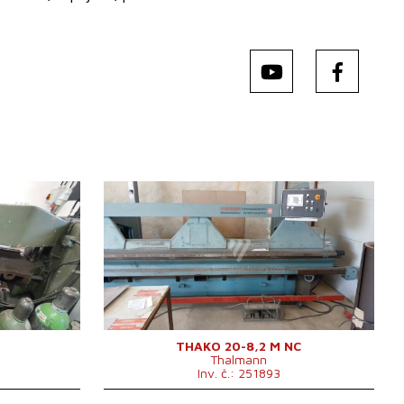
Rok výroby:
1994
Max. tloušťka plechu
2 mm
Šířka plechu
8200 mm
anical
Typ pohonu ohýbačky
Hydraulický
Rozměry d x š x v
9400x2000x1600 mm
Hmotnost stroje
7100 kg
Řídící systém
ne
THAKO 20-8,2 M NC
Thalmann
Inv. č.: 251893