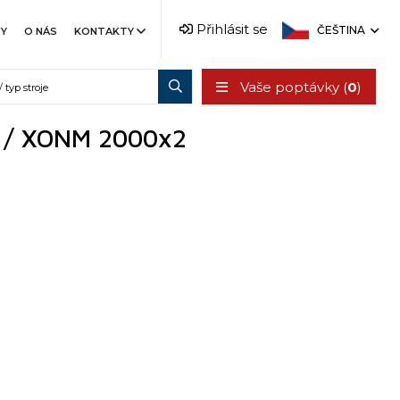
Přihlásit se
ČEŠTINA
TY
O NÁS
KONTAKTY
Vaše poptávky (
0
)
u / XONM 2000x2