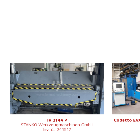
Rok výroby:
1989
Rok výroby:
Max. tloušťka plechu
4,5 mm
Max. tloušťka
Šířka plechu
2500 mm
Šířka plechu
Typ pohonu ohýbačky
Hydraulický
Typ pohonu o
3890x2000x2400
Hmotnost str
Rozměry d x š x v
mm
Výkon hlavní
Výkon hlavního
Řídící systém
10,07 kW
elektromotoru
Hmotnost stroje
6300 kg
Řídící systém
ne
IV 2144 P
Codatto EV
STANKO Werkzeugmaschinen GmbH
Inv. č.: 241517