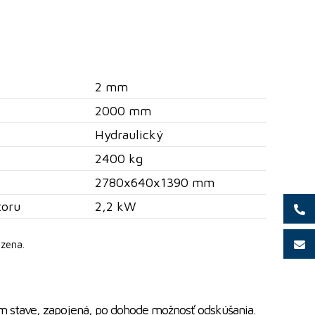
2 mm
2000 mm
Hydraulický
2400 kg
2780x640x1390 mm
toru
2,2 kW
zena.
 stave, zapojená, po dohode možnosť odskúšania.