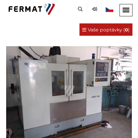
Vaše poptávky (
0
)