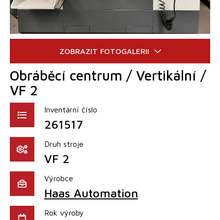
Obráběcí centrum / Vertikální /
VF 2
Inventární číslo
261517
Druh stroje
VF 2
Výrobce
Haas Automation
Rok výroby