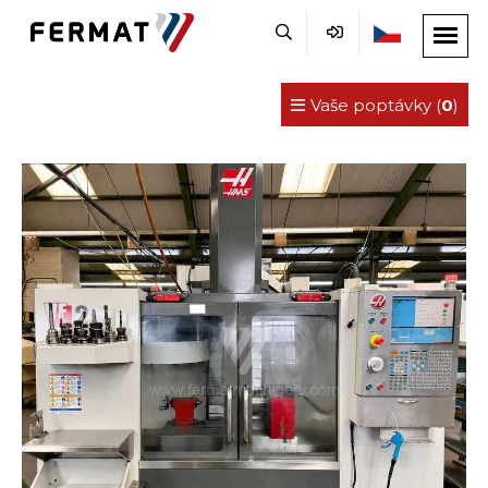
Vaše poptávky (
0
)