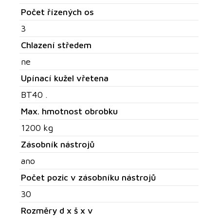
Počet řízených os
3
Chlazení středem
ne
Upínací kužel vřetena
BT40 .
Max. hmotnost obrobku
1200 kg
Zásobník nástrojů
ano
Počet pozic v zásobníku nástrojů
30
Rozměry d x š x v