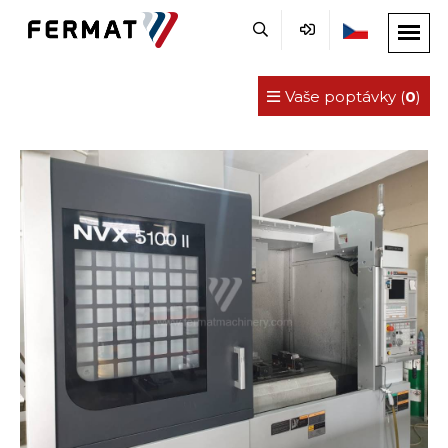
Vaše poptávky (
0
)