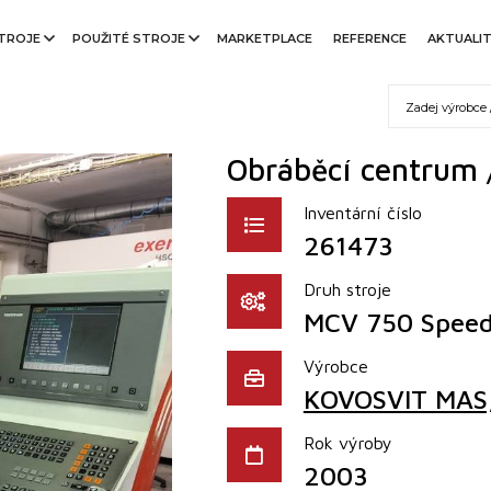
TROJE
POUŽITÉ STROJE
MARKETPLACE
REFERENCE
AKTUALI
Obráběcí centrum 
Inventární číslo
261473
Druh stroje
MCV 750 Spee
Výrobce
KOVOSVIT MAS, 
Rok výroby
2003