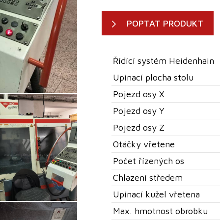
POPTAT PRODUKT
Řídící systém Heidenhain
Upínací plocha stolu
Pojezd osy X
Pojezd osy Y
Pojezd osy Z
Otáčky vřetene
Počet řízených os
Chlazení středem
Upínací kužel vřetena
Max. hmotnost obrobku