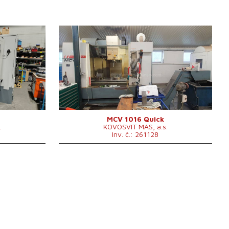
Rok výroby:
2011
Řídící systém
ano
20
Řídící systém Heidenhain
TNC 530
 600 mm
Upínací plocha stolu
1300 x 600 mm
mm
Pojezd osy X
1016 mm
m
Pojezd osy Y
610 mm
m
Pojezd osy Z
710 mm
00 /min.
Otáčky vřetene
0 - 10000 /min.
Počet řízených os
3
Chlazení středem
ano
MCV 1016 Quick
.
KOVOSVIT MAS, a.s.
Tlak chlazení středem
bar
Inv. č.: 261128
.
Upínací kužel vřetena
ISO 40 .
 3000 x 2940
Zásobník nástrojů
ano
Počet pozic v zásobníku nástrojů
24
g
Hmotnost stroje
5500 kg