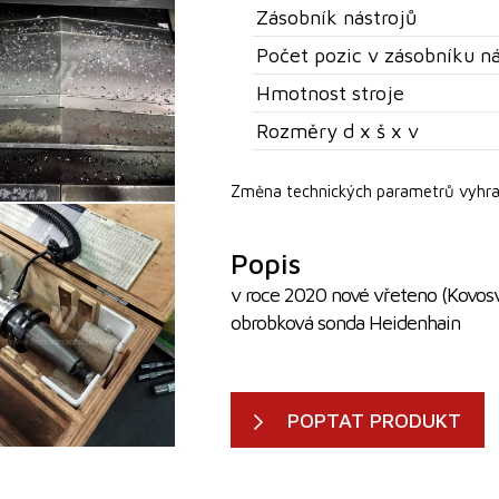
Zásobník nástrojů
Počet pozic v zásobníku ná
Hmotnost stroje
Rozměry d x š x v
Změna technických parametrů vyhra
Popis
v roce 2020 nové vřeteno (Kovosv
obrobková sonda Heidenhain
POPTAT PRODUKT