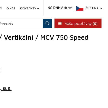
Přihlásit se
ČEŠTINA
TY
O NÁS
KONTAKTY
Vaše poptávky (
0
)
/ Vertikální / MCV 750 Speed
d
a.s.