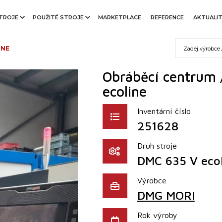
TROJE
POUŽITÉ STROJE
MARKETPLACE
REFERENCE
AKTUALI
INE
Obráběcí centrum /
ecoline
Inventární číslo
251628
Druh stroje
DMC 635 V ecol
Výrobce
DMG MORI
Rok výroby