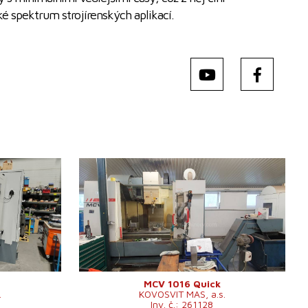
é spektrum strojírenských aplikací.
Rok výroby:
2011
Řídící systém
ano
20
Řídící systém Heidenhain
TNC 530
 600 mm
Upínací plocha stolu
1300 x 600 mm
mm
Pojezd osy X
1016 mm
m
Pojezd osy Y
610 mm
m
Pojezd osy Z
710 mm
00 /min.
Otáčky vřetene
0 - 10000 /min.
Počet řízených os
3
Chlazení středem
ano
MCV 1016 Quick
.
KOVOSVIT MAS, a.s.
Tlak chlazení středem
bar
Inv. č.: 261128
.
Upínací kužel vřetena
ISO 40 .