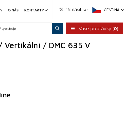
Přihlásit se
ČEŠTINA
TY
O NÁS
KONTAKTY
Vaše poptávky (
0
)
 Vertikální / DMC 635 V
ine