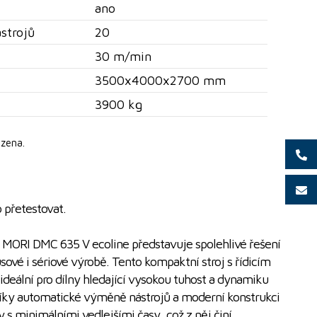
ano
strojů
20
30 m/min
3500x4000x2700 mm
3900 kg
zena.
 přetestovat.
 MORI DMC 635 V ecoline představuje spolehlivé řešení
sové i sériové výrobě. Tento kompaktní stroj s řídicím
eální pro dílny hledající vysokou tuhost a dynamiku
Díky automatické výměně nástrojů a moderní konstrukci
y s minimálními vedlejšími časy, což z něj činí