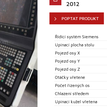
2012
POPTAT PRODUKT
Řídící systém Siemens
Upínací plocha stolu
Pojezd osy X
Pojezd osy Y
Pojezd osy Z
Otáčky vřetene
Počet řízených os
Chlazení středem
Upínací kužel vřetena