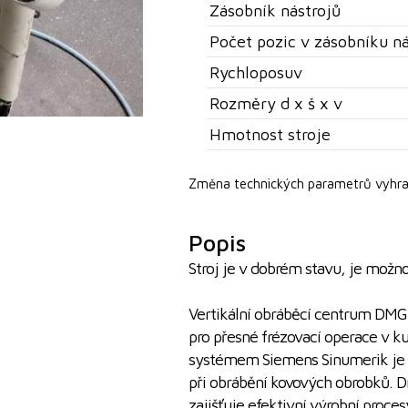
Zásobník nástrojů
Počet pozic v zásobníku ná
Rychloposuv
Rozměry d x š x v
Hmotnost stroje
Změna technických parametrů vyhra
Popis
Stroj je v dobrém stavu, je možno
Vertikální obráběcí centrum DMG
pro přesné frézovací operace v ku
systémem Siemens Sinumerik je id
při obrábění kovových obrobků. 
zajišťuje efektivní výrobní proces