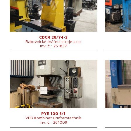
mm
stolu
Počet válců
Max. zdvih beranu
260 mm
Max. zdvih be
Hmotnost stroje
480 kg
Výkon hlavní
1230x700x1587
Řídící systém
Rozměry d x š x v
mm
Řídící systém
ne
CDCR 28/74-2
Rakovnické tvářecí stroje s.r.o.
Inv. č.: 251837
Rok výroby:
1987
Rok výroby:
Jmenovitá tvářecí síla lisu
100 t
Jmenovitá tvář
Rozměry pracovní plochy stolu
750x560 mm
Rozměry prac
Rozměry beranu
530x400 mm
stolu
Zdvih beranu
500 mm
Rozměry d x š
Vyložení
360 mm
Zdvih spodního vyhazovače
200 mm
Hmotnost str
Hmotnost stroje
5000 kg
Řídící systém
Řídící systém
ne
PYE 100 S/1
VEB Kombinat Umformtechnik
Inv. č.: 261009