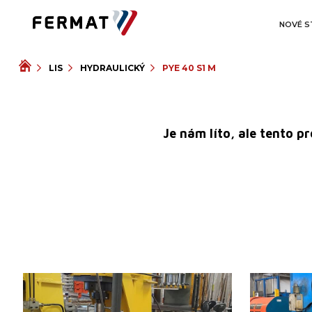
NOVÉ S
LIS
HYDRAULICKÝ
PYE 40 S1 M
Je nám líto, ale tento p
Rok výroby:
2005
Rok výroby:
Jmenovitá tvářecí síla lisu
28 t
Jmenovitá tvář
Rozměry pracovní plochy
Rozměry praco