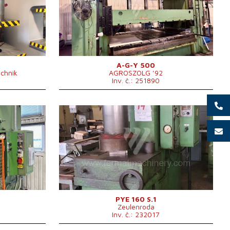
2000x3000 mm
30 mm
stolu
250x3280m
Rozměry beranu
2000x3000 mm
Zdvih beranu
800 mm
Zdvih spodního vyhazovače
280 mm
Výkon hlavního
30 kW
elektromotoru
5400x2700×4700
A-G-Y 500
Rozměry d x š x v
chnik
AGROSZOLG ’92
mm
Inv. č.: 251890
Hmotnost stroje
38000 kg
Řídící systém
ne
Rok výroby:
0
Jmenovitá tvářecí síla lisu
160 t
Rozměry pracovní plochy
30 mm
900x630 mm
stolu
50 mm
Rozměry beranu
750x450 mm
mm
Výkon hlavního
15 kW
mm
elektromotoru
2200x1250x3280
Rozměry d x š x v
mm
kg
Hmotnost stroje
6838 kg
PYE 160 S.1
Zeulenroda
1250x3280
Řídící systém
ne
Inv. č.: 232017