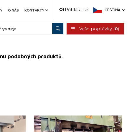
Přihlásit se
ČEŠTINA
TY
O NÁS
KONTAKTY
Vaše poptávky (
0
)
 jemu podobných produktů.
Rok výroby:
2003
Jmenovitá tvářecí síla lisu
500 t
g
Rozměry pracovní plochy