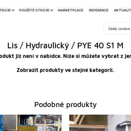
TROJE
POUŽITÉ STROJE
MARKETPLACE
REFERENCE
AKTUALI
Lis / Hydraulický / PYE 40 S1 M
rodukt již není v nabídce. Níže si můžete vybrat z
Zobrazit produkty ve stejné kategorii.
Podobné produkty
2012
Rok výroby:
0
ecí síla lisu
150 t
Jmenovitá tvářecí síla lisu
160 t
vní plochy stolu
700x1200 mm
Hmotnost stroje
6838 k