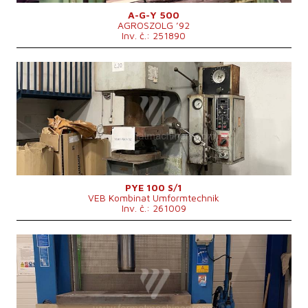
Hmotnost stroje
38000 kg
Řídící systém
ne
A-G-Y 500
AGROSZOLG ’92
Inv. č.: 251890
Rok výroby:
1987
Jmenovitá tvářecí síla lisu
100 t
Rozměry pracovní plochy stolu
750x560 mm
Rozměry beranu
530x400 mm
Zdvih beranu
500 mm
Vyložení
360 mm
Zdvih spodního vyhazovače
200 mm
Hmotnost stroje
5000 kg
Řídící systém
ne
PYE 100 S/1
VEB Kombinat Umformtechnik
Inv. č.: 261009
Rok výroby:
2018
Jmenovitá tvářecí síla lisu
150 t
Rozměry pracovní plochy stolu
1020 x 1035 mm
Rozměry d x š x v
1970x2515x1300 mm
Hmotnost stroje
1870 kg