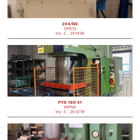
Řídící systém
ne
204/RE
OMCN
Inv. č.: 241436
Rok výroby:
0
Jmenovitá tvářecí síla lisu
160 t
Rozměry pracovní plochy stolu
900x630 mm
Rozměry beranu
750x450 mm
Zdvih beranu
500 mm
Zdvih spodního vyhazovače
200 mm
Výkon hlavního elektromotoru
17 kW
Hmotnost stroje
7000 kg
Rozměry d x š x v
2200x1250x3280 mm
Řídící systém
ne
PYE 160 S1
WMW
Inv. č.: 261018
Rok výroby:
0
Jmenovitá tvářecí síla lisu
160 t