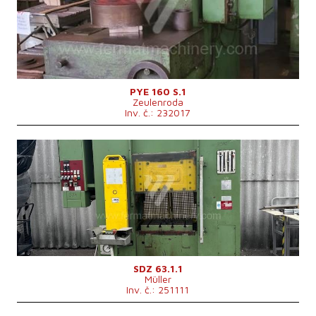
Rozměry pracovní plochy stolu
900x630 mm
Rozměry beranu
750x450 mm
Výkon hlavního elektromotoru
15 kW
Rozměry d x š x v
2200x1250x3280 mm
Hmotnost stroje
6838 kg
Řídící systém
ne
PYE 160 S.1
Zeulenroda
Inv. č.: 232017
Rok výroby:
1978
Jmenovitá tvářecí síla lisu
63 t
Rozměry pracovní plochy stolu
620x500 mm
Výkon hlavního elektromotoru
22 kW
Řídící systém
ne
SDZ 63.1.1
Müller
Inv. č.: 251111