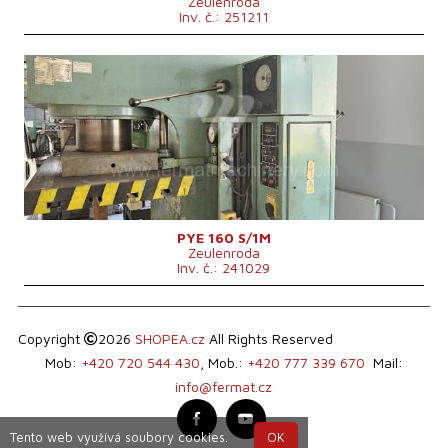
Zeulenroda
Inv. č.: 251211
Rok výroby:
1984
Jmenovitá tvářecí síla lisu
160 t
Rozměry pracovní plochy stolu
900x630 mm
Výkon hlavního elektromotoru
17 kW
Hmotnost stroje
7000 kg
Přibližovací rychlost
200 mm/s
Zdvih beranu
500 mm
Řídící systém
ne
PYE 160 S/1M
Zeulenroda
Inv. č.: 241029
Copyright
2026
SHOPEA.cz
All Rights Reserved
Mob:
+420 720 544 430
, Mob.:
+420 777 339 670
Mail:
info@fermat.cz
Tento web využívá soubory cookies.
OK