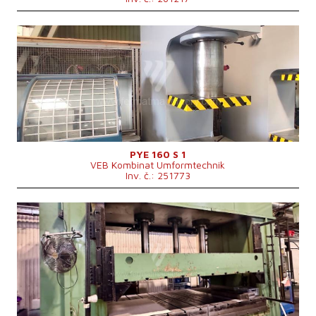
Rok výroby:
0
Jmenovitá tvářecí síla lisu
160 t
Hmotnost stroje
6838 kg
Rozměry stolu
900x630 mm
Rozměry d x š x v
2200x1250x3280m mm
Výkon hlavního elektromotoru
15 kW
Řídící systém
ne
PYE 160 S 1
VEB Kombinat Umformtechnik
Inv. č.: 251773
Rok výroby:
2003
Jmenovitá tvářecí síla lisu
500 t
Rozměry pracovní plochy stolu
2000x3000 mm
Rozměry beranu
2000x3000 mm
Zdvih beranu
800 mm
Zdvih spodního vyhazovače
280 mm
Výkon hlavního elektromotoru
30 kW
Rozměry d x š x v
5400x2700×4700 mm