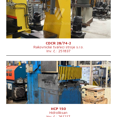
Rok výroby:
2005
Jmenovitá tvářecí síla lisu
28 t
Rozměry pracovní plochy stolu
mm
Max. zdvih beranu
260 mm
Hmotnost stroje
480 kg
Rozměry d x š x v
1230x700x1587 mm
Řídící systém
ne
CDCR 28/74-2
Rakovnické tvářecí stroje s.r.o.
Inv. č.: 251837
Rok výroby:
2012
Jmenovitá tvářecí síla lisu
150 t
Rozměry pracovní plochy stolu
700x1200 mm
Počet válců
2
Max. zdvih beranu
400 mm
Výkon hlavního elektromotoru
18,5 kW
Řídící systém
ne
HCP 150
Hidroliksan
Inv. č.: 261217