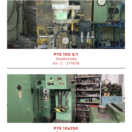
Rok výroby:
0
Jmenovitá tvářecí síla lisu
100 t
Rozměry pracovní plochy stolu
750x560 mm
Rozměry beranu
530x400 mm
Výkon hlavního elektromotoru
15 kW
Rozměry d x š x v
1900x1200x3030 mm
Hmotnost stroje
5000 kg
Max. zdvih beranu
500 mm
Vyložení
360 mm
Řídící systém
ne
PYE 100 S/1
Zeulenroda
Inv. č.: 211619
Rok výroby:
1959
Jmenovitá tvářecí síla lisu
10 t
Rozměry pracovní plochy stolu
500x400 mm
Rozměry beranu
450x280 mm
Výkon hlavního elektromotoru
4 kW
Rozměry d x š x v
1300x1000x2220 mm
Hmotnost stroje
1100 kg
Řídící systém
ne
PYE 10x250