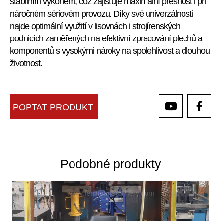
stabilním výkonem, což zajišťuje maximální přesnost i při
náročném sériovém provozu. Díky své univerzálnosti
najde optimální využití v lisovnách i strojírenských
podnicích zaměřených na efektivní zpracování plechů a
komponentů s vysokými nároky na spolehlivost a dlouhou
životnost.
POPTAT PRODUKT
Podobné produkty