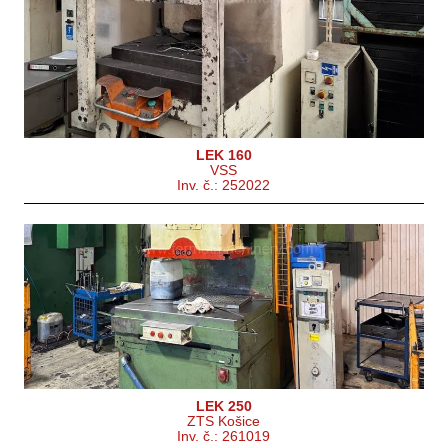
Rok výroby:
2004
Jmenovitá tvářecí síla lisu
130 t
Rozměry pracovní plochy stolu
600 x 1100 mm
Řídící systém
ne
LEK 160
VSS
Inv. č.: 252022
Rok výroby:
0
Jmenovitá tvářecí síla lisu
100 t
Rozměry pracovní plochy stolu
mm
Řídící systém
ne
LEK 250
ZTS Košice
Inv. č.: 261019