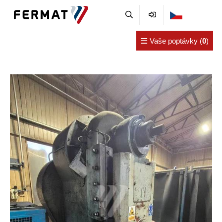
Vaše poptávky (
0
)