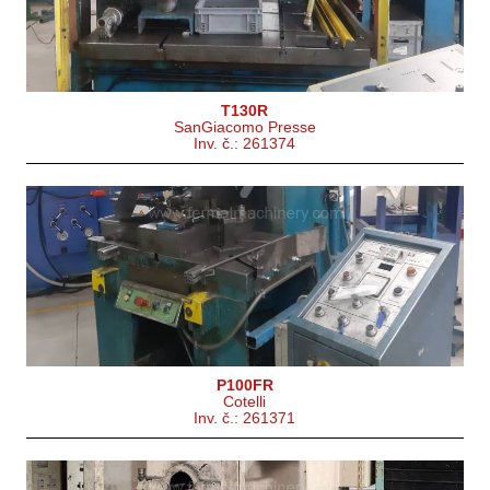
T130R
SanGiacomo Presse
Inv. č.: 261374
P100FR
Cotelli
Inv. č.: 261371