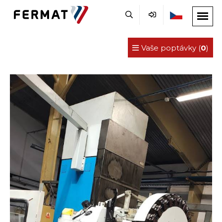
Vaše poptávky (
0
)