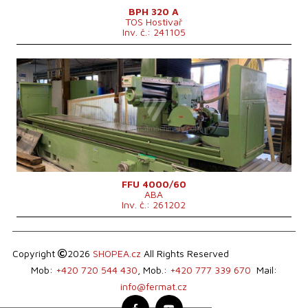
Hmotnost stroje
3200 kg
BPH 320 A
TOS Hostivař
Inv. č.: 241105
Rok výroby:
1972
Řídící systém
ano
Řídící systém Siemens
Max. délka broušení
4000 mm
Max. šířka broušení
500-900 mm
Max. výška obrobku
mm
Uložení vřetene brusky
Otáčky vřetene
0 - 1400 /min.
Hmotnost stroje
11000 kg
Výkon hlavního elektromotoru
11 kW
FFU 4000/60
ABA
Inv. č.: 261202
Copyright
2026
SHOPEA.cz
All Rights Reserved
Mob:
+420 720 544 430
, Mob.:
+420 777 339 670
Mail:
info@fermat.cz