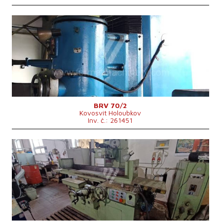
Rok výroby:
1983
Řídící systém
ne
Max. délka broušení
2000 mm
Max. šířka broušení
700 mm
Upínací plocha stolu
700x2000 mm
Hmotnost stroje
14300 kg
BRV 70/2
Kovosvit Holoubkov
Inv. č.: 261451
Rok výroby:
0
Řídící systém
ne
Max. délka broušení
1000 mm
Max. šířka broušení
320 mm
Max. výška obrobku
350 mm
Uložení vřetene brusky
Horizontální
Výkon hlavního elektromotoru
4 kW
Celkový příkon
6,8 kVA
Rozměry d x š x v
4100 x 1750 x 2125 mm