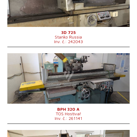
Max. výška obrobku
550 mm
Uložení vřetene brusky
Horizontální
Hmotnost stroje
15500 kg
Rozměry d x š x v
6000x2400x2900 mm
3D 725
Stanko Russia
Inv. č.: 242043
Rok výroby:
0
Řídící systém
ne
Max. délka broušení
1000 mm
Max. šířka broušení
320 mm
Max. výška obrobku
350 mm
Uložení vřetene brusky
Horizontální
Výkon hlavního elektromotoru
4 kW
Celkový příkon
6,8 kVA
Rozměry d x š x v
4100 x 1750 x 2125 mm
Hmotnost stroje
3200 kg
BPH 320 A
TOS Hostivař
Inv. č.: 261141
Rok výroby:
2014