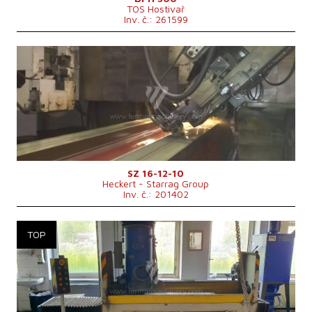
TOS Hostivař
Inv. č.: 261599
Rok výroby:
2008
Řídící systém
ne
Max. délka broušení
10000 mm
Max. šířka broušení
1795 mm
Max. výška obrobku
1200 mm
Uložení vřetene brusky
Vertikální
Hmotnost stroje
70000 kg
Rozměry d x š x v
25200x10000x5100 mm
Max. hmotnost obrobku
4t/m (40.000kg) kg
Max. rozměry obráběného výrobku
10000x1600 mm
SZ 16-12-10
Heckert - Starrag Group
Inv. č.: 201402
Rok výroby:
1968
Řídící systém
ne
Max. délka broušení
1000 mm
Max. šířka broušení
300 mm
Max. výška obrobku
450 mm
Uložení vřetene brusky
Vertikální
Upínací plocha stolu
300x1000 mm