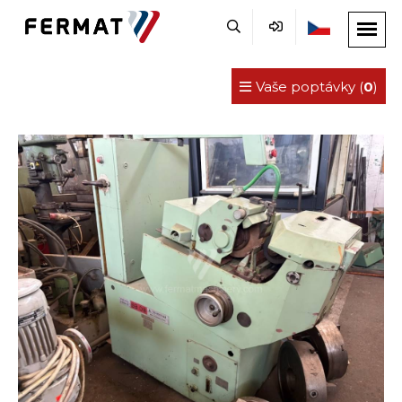
Vaše poptávky (
0
)