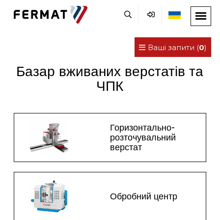
Ваші запити (
0
)
Базар вживаних верстатів та
ЧПК
Горизонтально-
розточувальний
верстат
Обробний центр