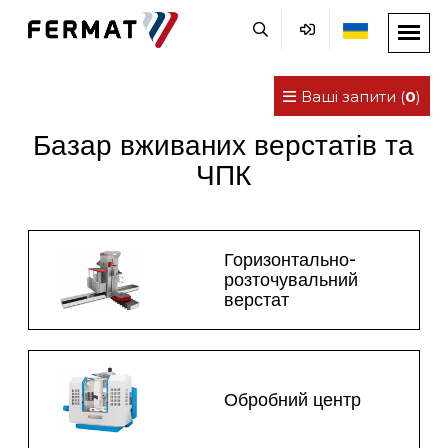
Ваші запити (
0
)
Базар вживаних верстатів та
ЧПК
Горизонтально-
розточувальний
верстат
Обробний центр