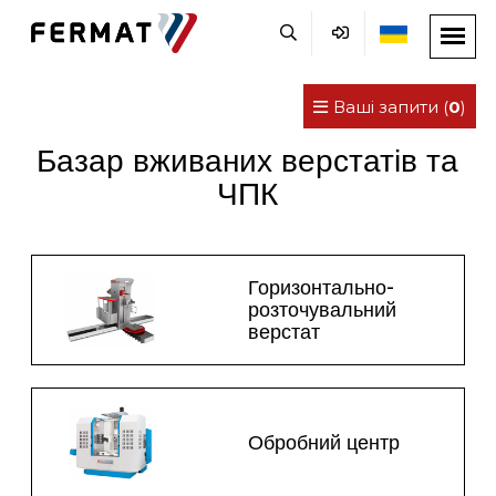
Ваші запити (
0
)
Базар вживаних верстатів та
ЧПК
Горизонтально-
розточувальний
верстат
Обробний центр