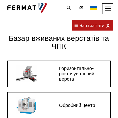
Ваші запити (
0
)
Базар вживаних верстатів та
ЧПК
Горизонтально-
розточувальний
верстат
Обробний центр