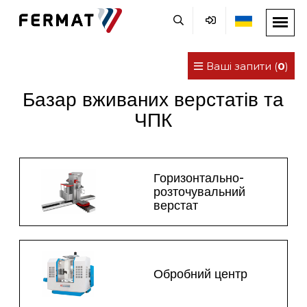
Ваші запити (
0
)
Базар вживаних верстатів та
ЧПК
Горизонтально-
розточувальний
верстат
Обробний центр