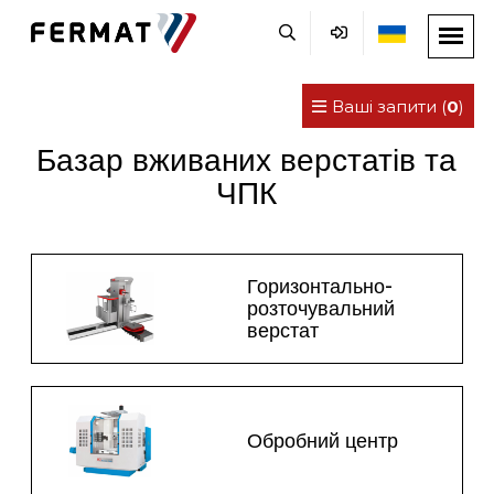
Ваші запити (
0
)
Базар вживаних верстатів та
ЧПК
Горизонтально-
розточувальний
верстат
Обробний центр