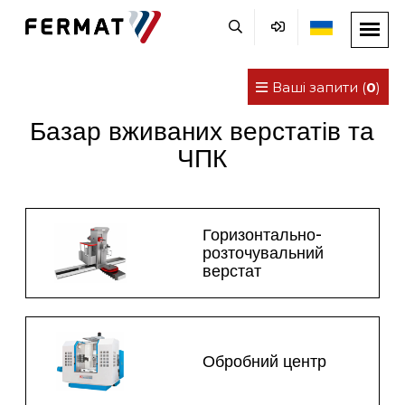
Ваші запити (
0
)
Базар вживаних верстатів та
ЧПК
Горизонтально-
розточувальний
верстат
Обробний центр