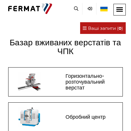
Ваші запити (
0
)
Базар вживаних верстатів та
ЧПК
Горизонтально-
розточувальний
верстат
Обробний центр