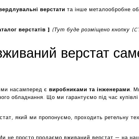
вердлувальні верстати
та інше металообробне о
талог верстатів ]
(Тут буде розміщено кнопку (C
вживаний верстат са
, ми насамперед є
виробниками та інженерами
. М
ого обладнання. Що ми гарантуємо під час купівлі
стат, який ми пропонуємо, проходить ретельну те
и не просто продаємо вживаний верстат — на наши