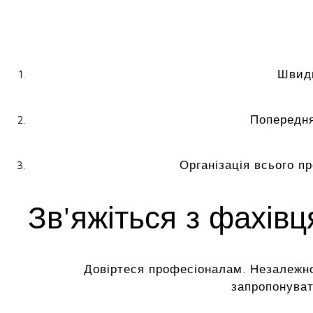
Швидк
Попередня
Організація всього п
Зв'яжіться з фахів
Довіртеся професіоналам. Незалежно
запропонуват