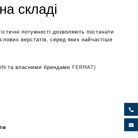
на складі
гістичні потужності дозволяють постачати
лових верстатів, серед яких найчастіше
HN та власними брендами FERMAT)
ти