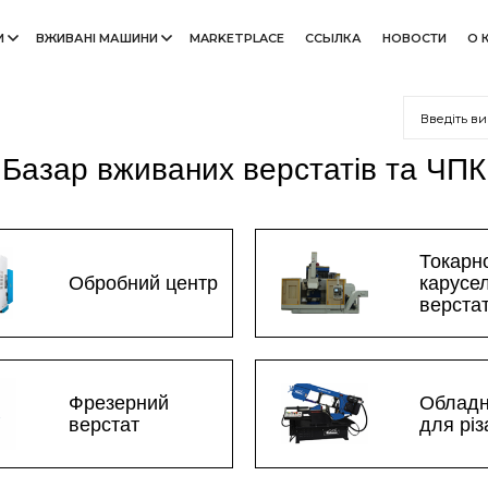
И
ВЖИВАНІ МАШИНИ
MARKETPLACE
ССЫЛКА
НОВОСТИ
О 
Базар вживаних верстатів та ЧПК
Токарн
Обробний центр
карусе
верста
Фрезерний
Облад
верстат
для рі