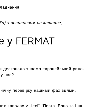
бладнання
TA) з посиланням на каталог)
ме у FERMAT
и досконало знаємо європейський ринок
 у нас?
хнічну перевірку нашими фахівцями.
х заводах у Чехії (Прага, Брно та інші