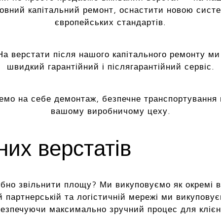
повний капітальний ремонт, оснастити новою сист
європейських стандартів.
а верстати після нашого капітального ремонту ми
швидкий гарантійний і післягарантійний сервіс.
емо на себе демонтаж, безпечне транспортування 
вашому виробничому цеху.
их верстатів
но звільнити площу? Ми викуповуємо як окремі верс
й партнерській та логістичній мережі ми викуповує
езпечуючи максимально зручний процес для клієн