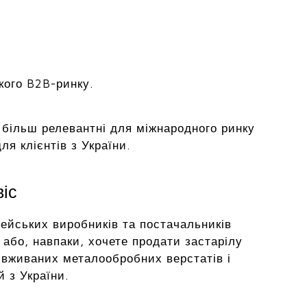
кого B2B-ринку.
на більш релевантні для міжнародного ринку
я клієнтів з України.
віс
ейських виробників та постачальників
або, навпаки, хочете продати застарілу
 вживаних металообробних верстатів і
й з України.