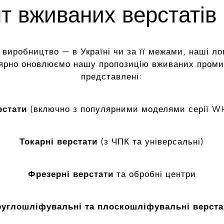
 вживаних верстатів 
 виробництво — в Україні чи за її межами, наші ло
лярно оновлюємо нашу пропозицію вживаних промис
представлені:
рстати
(включно з популярними моделями серії W
Токарні верстати
(з ЧПК та універсальні)
Фрезерні верстати
та обробні центри
руглошліфувальні та плоскошліфувальні верста