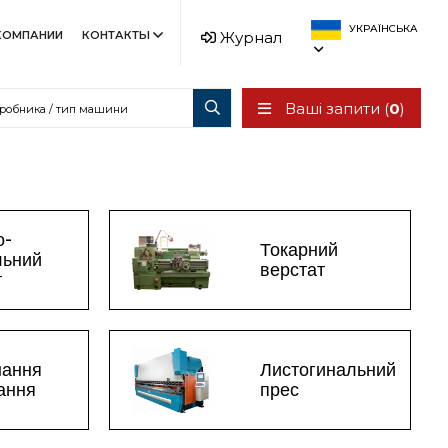
УКРАЇНСЬКА
КОМПАНИИ
КОНТАКТЫ
Журнал
Ваші запити (
0
)
о-
Токарний
льний
верстат
т
нання
Листогинальний
зання
прес