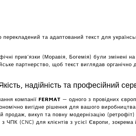
 перекладений та адаптований текст для українсь
афічні прив’язки (Моравія, Богемія) були змінені 
йське партнерство, щоб текст виглядав органічно дл
кість, надійність та професійний сер
нання компанії
FERMAT
— одного з провідних європ
ономічно вигідне рішення для вашого виробництва 
й продаж, викуп та повну модернізацію (ретрофіт)
з ЧПК (CNC) для клієнтів з усієї Європи, зокрема 