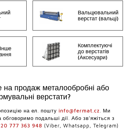
ьний
Вальцювальний
т
верстат (вальці)
Комплектуючі
 Інше
до верстатів
ання
(Аксесуари)
е на продаж металообробні або
мувальні верстати?
опозицію на ел. пошту
info@fermat.cz
. Ми
 обговоримо подальші дії. Або зв'яжіться з
20 777 363 948
(Viber, Whatsapp, Telegram)