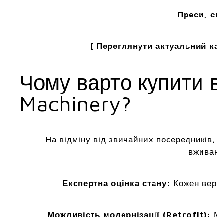
Преси, с
[ Переглянути актуальний ка
Чому варто купити 
Machinery?
На відміну від звичайних посередників
вживан
Експертна оцінка стану:
Кожен вер
Можливість модернізації (Retrofit):
М