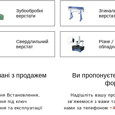
Зубообробні
Згинал
верстати
верста
Свердлильний
Різне /
верстат
обладн
зані з продажем
Ви пропонуєт
фор
ня Встановлення,
Надішліть вашу пр
ня під ключ
зв'яжемося з вами та
ня та експлуатації
нами за телефоном
+4