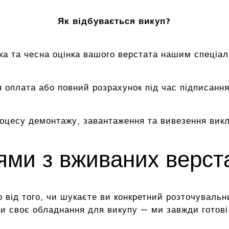
Як відбувається викуп?
а та чесна оцінка вашого верстата нашим спеціал
 оплата або повний розрахунок під час підписання
роцесу демонтажу, завантаження та вивезення вик
цями з вживаних верс
 від того, чи шукаєте ви конкретний розточувальн
и своє обладнання для викупу — ми завжди готові 