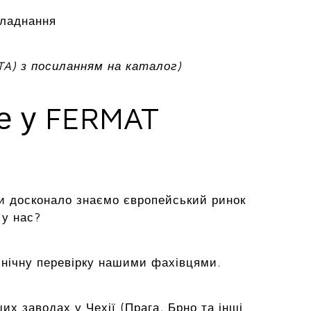
бладнання
TA) з посиланням на каталог)
ме у FERMAT
и досконало знаємо європейський ринок
 у нас?
хнічну перевірку нашими фахівцями.
х заводах у Чехії (Прага, Брно та інші