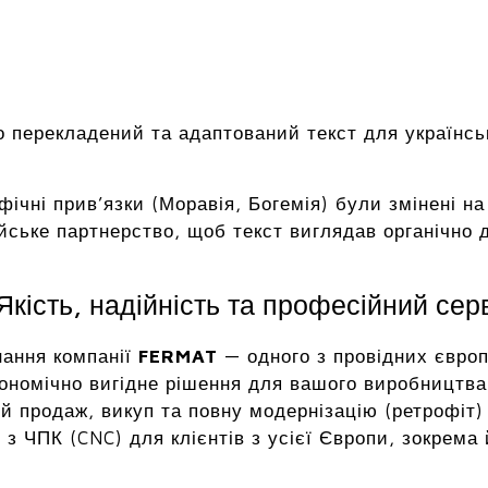
 перекладений та адаптований текст для українсь
афічні прив’язки (Моравія, Богемія) були змінені 
йське партнерство, щоб текст виглядав органічно дл
кість, надійність та професійний сер
нання компанії
FERMAT
— одного з провідних європ
ономічно вигідне рішення для вашого виробництва 
й продаж, викуп та повну модернізацію (ретрофіт)
з ЧПК (CNC) для клієнтів з усієї Європи, зокрема 