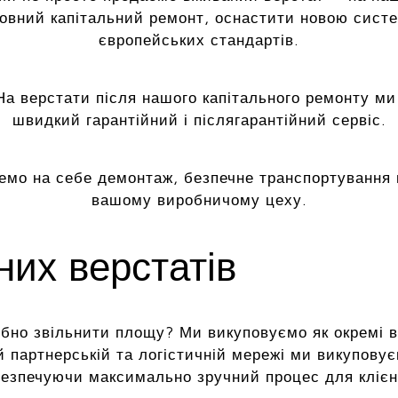
повний капітальний ремонт, оснастити новою сист
європейських стандартів.
а верстати після нашого капітального ремонту ми
швидкий гарантійний і післягарантійний сервіс.
емо на себе демонтаж, безпечне транспортування 
вашому виробничому цеху.
их верстатів
но звільнити площу? Ми викуповуємо як окремі верс
й партнерській та логістичній мережі ми викуповує
езпечуючи максимально зручний процес для клієн