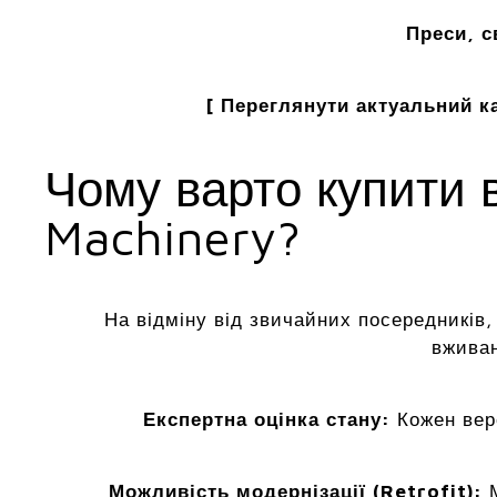
Преси, с
[ Переглянути актуальний ка
Чому варто купити 
Machinery?
На відміну від звичайних посередників
вживан
Експертна оцінка стану:
Кожен вер
Можливість модернізації (Retrofit):
М