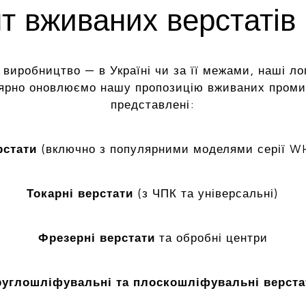
 вживаних верстатів 
 виробництво — в Україні чи за її межами, наші ло
лярно оновлюємо нашу пропозицію вживаних промис
представлені:
рстати
(включно з популярними моделями серії W
Токарні верстати
(з ЧПК та універсальні)
Фрезерні верстати
та обробні центри
руглошліфувальні та плоскошліфувальні верста