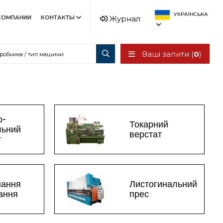
УКРАЇНСЬКА
КОМПАНИИ
КОНТАКТЫ
Журнал
Ваші запити (
0
)
о-
Токарний
льний
верстат
т
нання
Листогинальний
зання
прес