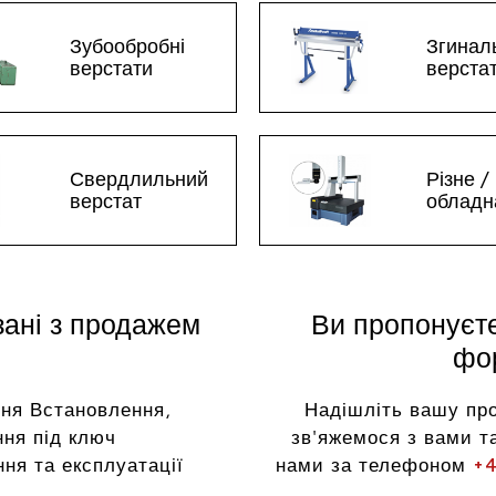
Зубообробні
Згинал
верстати
верста
Свердлильний
Різне /
верстат
обладн
зані з продажем
Ви пропонуєт
фор
ня Встановлення,
Надішліть вашу пр
ня під ключ
зв'яжемося з вами та
ня та експлуатації
нами за телефоном
+4