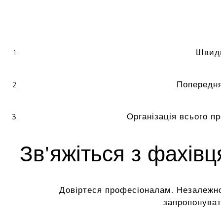
Швидк
Попередня
Організація всього п
Зв'яжіться з фахів
Довіртеся професіоналам. Незалежно
запропонуват