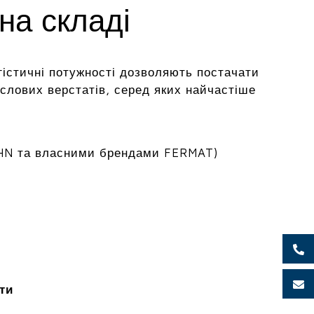
на складі
гістичні потужності дозволяють постачати
лових верстатів, серед яких найчастіше
HN та власними брендами FERMAT)
ти