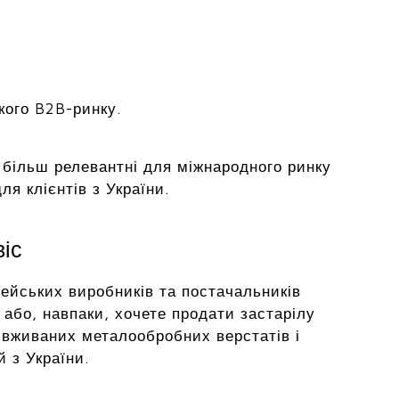
кого B2B-ринку.
на більш релевантні для міжнародного ринку
я клієнтів з України.
віс
ейських виробників та постачальників
або, навпаки, хочете продати застарілу
 вживаних металообробних верстатів і
й з України.