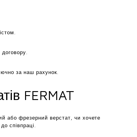
істом.
 договору.
лючно за наш рахунок.
татів FERMAT
ий або фрезерний верстат, чи хочете
до співпраці.