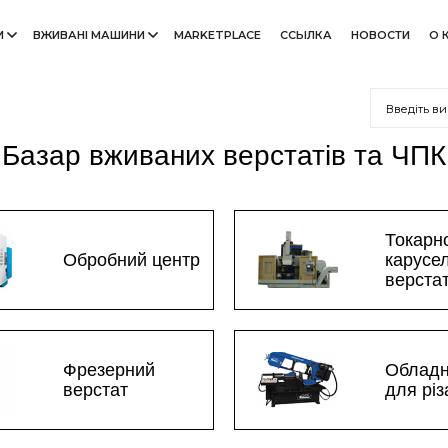
И
ВЖИВАНІ МАШИНИ
MARKETPLACE
ССЫЛКА
НОВОСТИ
О 
Базар вживаних верстатів та ЧПК
Токарн
Обробний центр
карусе
верста
Фрезерний
Облад
верстат
для рі