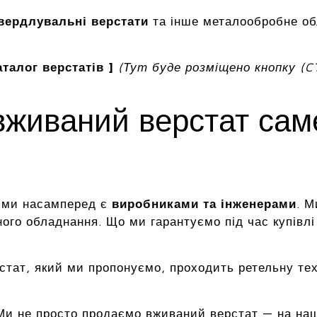
вердлувальні верстати
та інше металообробне о
талог верстатів ]
(Тут буде розміщено кнопку (C
вживаний верстат са
, ми насамперед є
виробниками та інженерами
. М
ого обладнання. Що ми гарантуємо під час купівлі
стат, який ми пропонуємо, проходить ретельну те
и не просто продаємо вживаний верстат — на наши