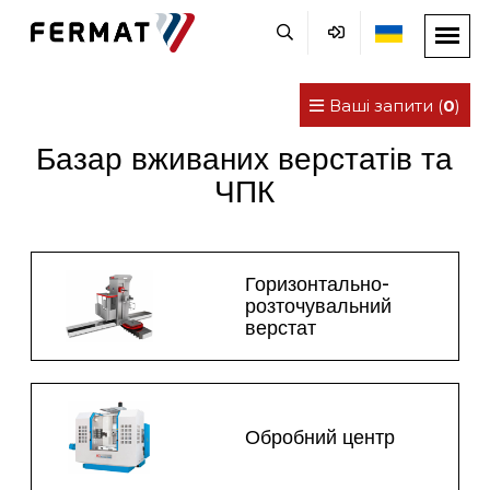
Ваші запити (
0
)
Базар вживаних верстатів та
ЧПК
Горизонтально-
розточувальний
верстат
Обробний центр