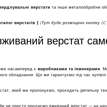
вердлувальні верстати
та інше металообробне о
талог верстатів ]
(Тут буде розміщено кнопку (C
вживаний верстат са
, ми насамперед є
виробниками та інженерами
. М
ого обладнання. Що ми гарантуємо під час купівлі
стат, який ми пропонуємо, проходить ретельну те
и не просто продаємо вживаний верстат — на наши