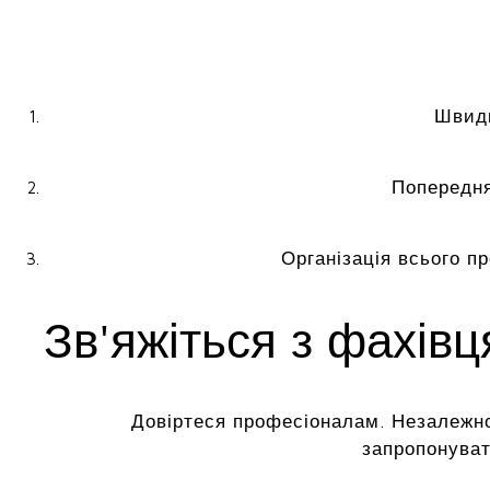
Швидк
Попередня
Організація всього п
Зв'яжіться з фахів
Довіртеся професіоналам. Незалежно
запропонуват