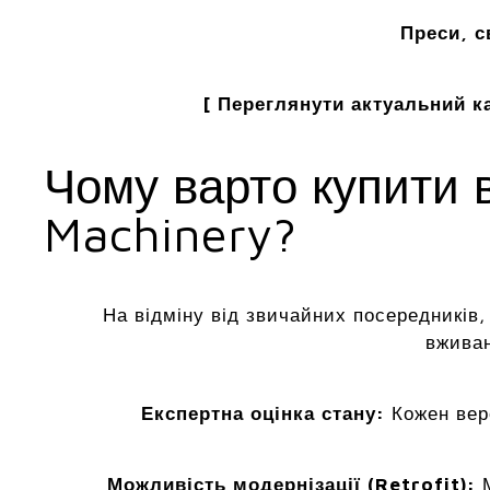
Преси, с
[ Переглянути актуальний ка
Чому варто купити 
Machinery?
На відміну від звичайних посередників
вживан
Експертна оцінка стану:
Кожен вер
Можливість модернізації (Retrofit):
М