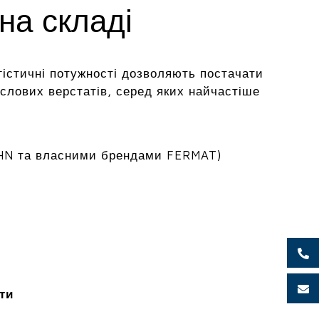
на складі
гістичні потужності дозволяють постачати
лових верстатів, серед яких найчастіше
HN та власними брендами FERMAT)
ти