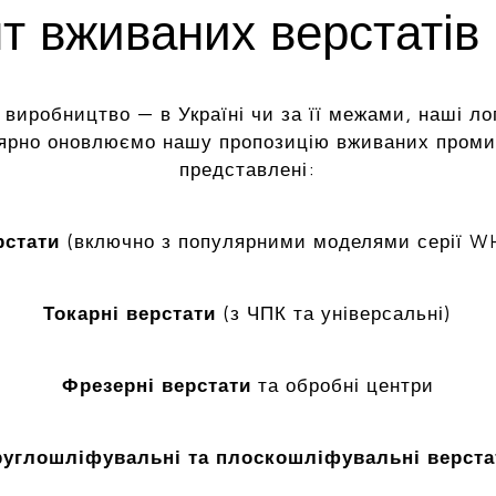
 вживаних верстатів 
 виробництво — в Україні чи за її межами, наші ло
лярно оновлюємо нашу пропозицію вживаних промис
представлені:
рстати
(включно з популярними моделями серії W
Токарні верстати
(з ЧПК та універсальні)
Фрезерні верстати
та обробні центри
руглошліфувальні та плоскошліфувальні верста