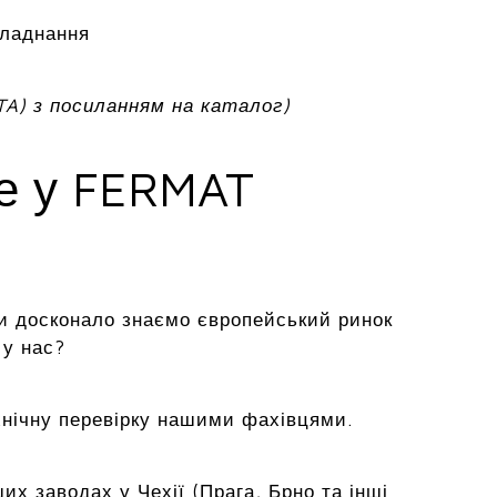
бладнання
TA) з посиланням на каталог)
ме у FERMAT
и досконало знаємо європейський ринок
 у нас?
хнічну перевірку нашими фахівцями.
х заводах у Чехії (Прага, Брно та інші