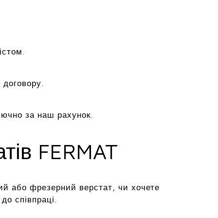
істом.
 договору.
лючно за наш рахунок.
татів FERMAT
ий або фрезерний верстат, чи хочете
до співпраці.