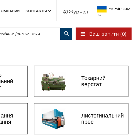
УКРАЇНСЬКА
КОМПАНИИ
КОНТАКТЫ
Журнал
Ваші запити (
0
)
о-
Токарний
льний
верстат
т
нання
Листогинальний
зання
прес