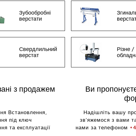
Зубообробні
Згинал
верстати
верста
Свердлильний
Різне /
верстат
обладн
зані з продажем
Ви пропонуєт
фор
ня Встановлення,
Надішліть вашу пр
ня під ключ
зв'яжемося з вами та
ня та експлуатації
нами за телефоном
+4