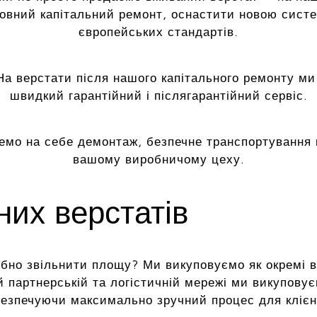
повний капітальний ремонт, оснастити новою сист
європейських стандартів.
а верстати після нашого капітального ремонту ми
швидкий гарантійний і післягарантійний сервіс.
емо на себе демонтаж, безпечне транспортування 
вашому виробничому цеху.
их верстатів
но звільнити площу? Ми викуповуємо як окремі верс
й партнерській та логістичній мережі ми викуповує
езпечуючи максимально зручний процес для клієн