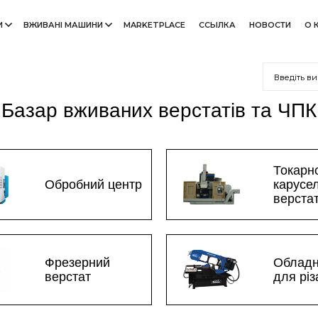
И
ВЖИВАНІ МАШИНИ
MARKETPLACE
ССЫЛКА
НОВОСТИ
О 
Базар вживаних верстатів та ЧПК
Токарн
Обробний центр
карусе
верста
Фрезерний
Облад
верстат
для рі