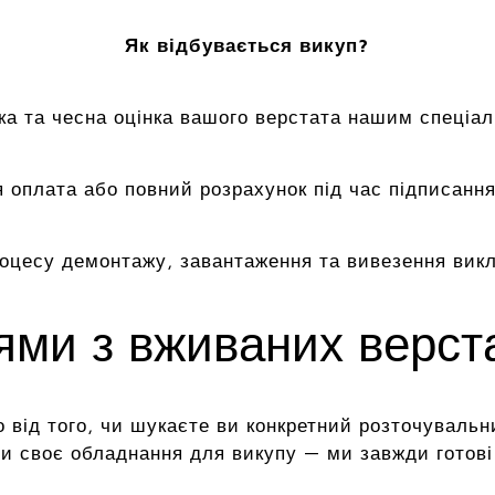
Як відбувається викуп?
а та чесна оцінка вашого верстата нашим спеціал
 оплата або повний розрахунок під час підписання
роцесу демонтажу, завантаження та вивезення вик
цями з вживаних верс
 від того, чи шукаєте ви конкретний розточувальн
и своє обладнання для викупу — ми завжди готові 