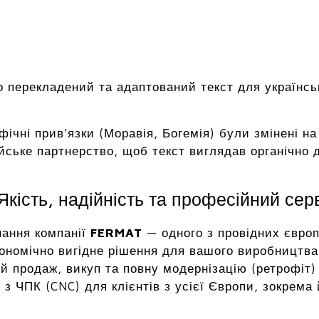
 перекладений та адаптований текст для українсь
афічні прив’язки (Моравія, Богемія) були змінені 
йське партнерство, щоб текст виглядав органічно дл
кість, надійність та професійний сер
нання компанії
FERMAT
— одного з провідних європ
ономічно вигідне рішення для вашого виробництва 
й продаж, викуп та повну модернізацію (ретрофіт)
з ЧПК (CNC) для клієнтів з усієї Європи, зокрема 