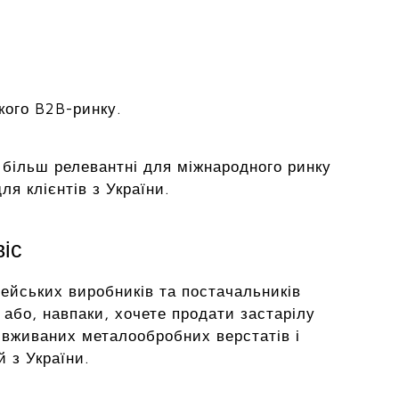
кого B2B-ринку.
на більш релевантні для міжнародного ринку
я клієнтів з України.
віс
ейських виробників та постачальників
або, навпаки, хочете продати застарілу
 вживаних металообробних верстатів і
й з України.