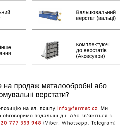
ьний
Вальцювальний
т
верстат (вальці)
Комплектуючі
 Інше
до верстатів
ання
(Аксесуари)
е на продаж металообробні або
мувальні верстати?
опозицію на ел. пошту
info@fermat.cz
. Ми
 обговоримо подальші дії. Або зв'яжіться з
20 777 363 948
(Viber, Whatsapp, Telegram)