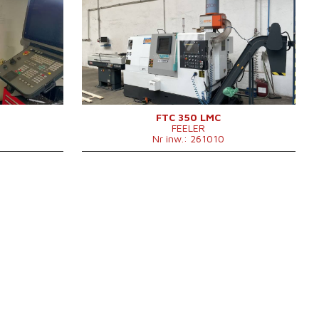
2008
Rok produkcji:
2020
ak
System sterowania
tak
Sinumerik
System sterowania Fanuc
0i-TF
840D Sl
Średnica toczenia
235 mm
500 mm
Długość toczenia
600 mm
780 mm
Łoże skośne
tak
ak
Oś Y
nie
ak
Przeciwwrzeciono
nie
190 mm
Przejście przez wrzeciono
52 mm
ak
Głowica frezująca
nie
FTC 350 LMC
FEELER
73 mm
Napędzane narzędzia
tak
Nr inw.: 261010
ie
Ilość pozycji narzędzi (z tego
12/12
ak
napędzanych)
Podajnik pręta
tak
12
Oś C
°
ak
Głowica rewolwerowa
tak
 - 6000 /min.
Obroty wrzeciona
0 - 4500 /min.
0 - 5000 /min
Obroty napędzanych narzędzi
0 - 4000 /min
Średnica toczenia
600 mm
Szybki posuw
X,Z 30/30 m/min
Przejazd osi X
188+2 mm
Przejazd osi Z
640 mm
Średnica uchwytu
200 mm
2880x1580x2000
Rozmiary d x sz x w
mm