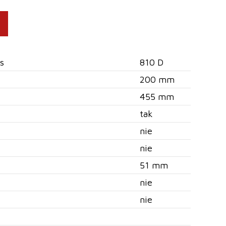
s
810 D
200 mm
455 mm
tak
nie
nie
51 mm
nie
nie