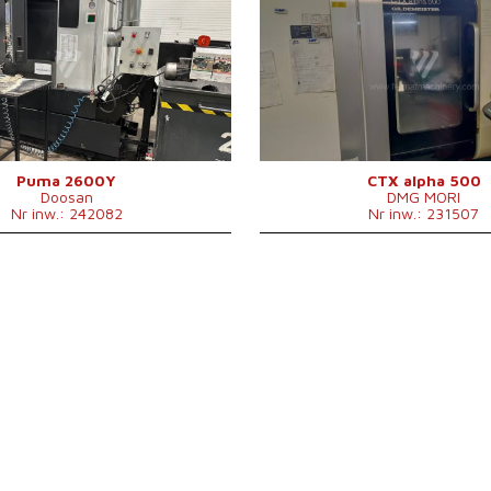
:
2015
Rok produkcji:
wania
tak
System sterowania
t
wania Fanuc
Series 0i
System sterowania Siemens
enia
376 mm
nia
760 mm
Średnica toczenia
tak
Długość toczenia
tak
Łoże skośne
t
iono
nie
Oś Y
t
ez wrzeciono
86 mm
Przejazd osi Y (Tokarka)
jąca
nie
Przeciwwrzeciono
t
Puma 2600Y
CTX alpha 500
Doosan
DMG MORI
rzędzia
tak
Przejście przez wrzeciono
Nr inw.: 242082
Nr inw.: 231507
narzędzi (z tego
Głowica frezująca
n
24/12
Napędzane narzędzia
t
iona
0 - 3500 /min.
Ilość pozycji narzędzi (z tego
enia
780 mm
napędzanych)
enia nad
Podajnik pręta
t
630 mm
Obroty wrzeciona
0
zanych narzędzi
0 - 5000 /min
Obroty napędzanych narzędzi
105 mm
260 mm
830 mm
elektrosilnika
18,5 kW
3600x1900x2170
sz x w
mm