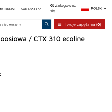
Zalogować
POLSKI
MA FERMAT
KONTAKTY
się
Twoje zapytania (
0
)
loosiowa / CTX 310 ecoline
e