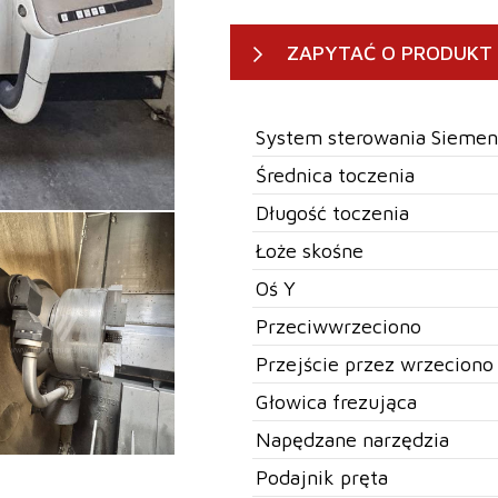
ZAPYTAĆ O PRODUKT
System sterowania Siemen
Średnica toczenia
Długość toczenia
Łoże skośne
Oś Y
Przeciwwrzeciono
Przejście przez wrzeciono
Głowica frezująca
Napędzane narzędzia
Podajnik pręta