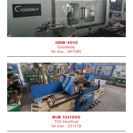
System sterowania Mitsubishi
M 70
Maks. średnica szlifowania
400 mm
Maks. długość szlifowania
1000 mm
Maks. ciężar przedmiotu obrabianego
750 kg
Sprzęt do szlifowania wewnętrznego
nie
GRW-4010
Goodway
Nr inw.: 241085
Rok produkcji:
1993
System sterowania
nie
Maks. średnica szlifowania
320 mm
Maks. długość szlifowania
1000 mm
Maks. ciężar przedmiotu obrabianego
350 kg
Sprzęt do szlifowania wewnętrznego
tak
Rozmiary d x sz x w
3510x2695x1668 mm
Ciężar maszyny
5300 kg
BUB 32x1000
TOS Hostivař
Nr inw.: 251719