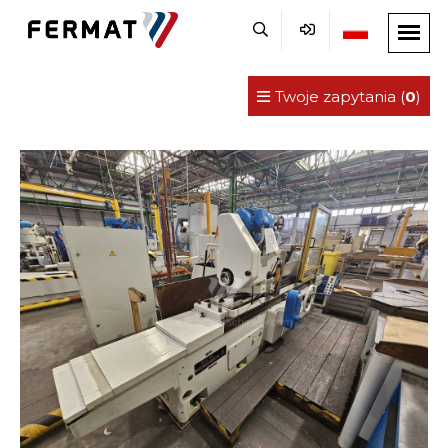
Twoje zapytania (
0
)