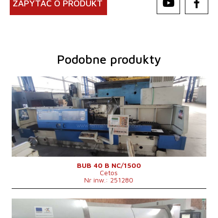
ZAPYTAĆ O PRODUKT
Podobne produkty
Rok produkcji:
2004
System sterowania
tak
System sterowania Siemens
Simatic OP17
Maks. średnica szlifowania
400 mm
Maks. długość szlifowania
1500 mm
Maks. ciężar przedmiotu obrabianego
500 kg
Sprzęt do szlifowania wewnętrznego
tak
Ciężar maszyny
9200 kg
Rozmiary d x sz x w
6220x2760x1950 mm
BUB 40 B NC/1500
Cetos
Nr inw.: 251280
Rok produkcji:
2018
System sterowania
tak