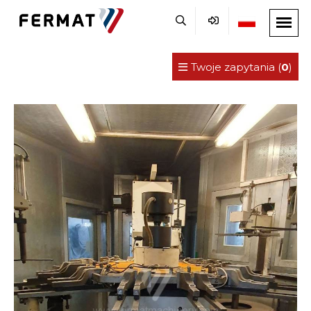
Twoje zapytania (
0
)