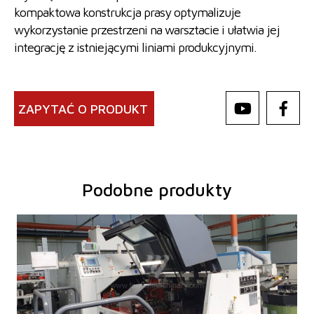
kompaktowa konstrukcja prasy optymalizuje
wykorzystanie przestrzeni na warsztacie i ułatwia jej
integrację z istniejącymi liniami produkcyjnymi.
ZAPYTAĆ O PRODUKT
Podobne produkty
Rok produkcji:
2017
Nominalna siła kształtująca prasy
50 t
Moc głównego elektrosilnika
30 kW
System sterowania
tak
Ciężar maszyny
9500 kg