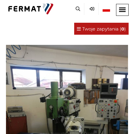
Twoje zapytania (
0
)