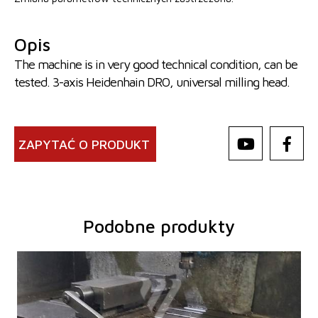
Opis
The machine is in very good technical condition, can be
tested. 3-axis Heidenhain DRO, universal milling head.
ZAPYTAĆ O PRODUKT
Podobne produkty
Rok produkcji:
2001
System sterowania
tak
System sterowania Heidenhain
TNC 415
Rozmiary stołu
1300x305 mm
Przejazd osi X
760 mm