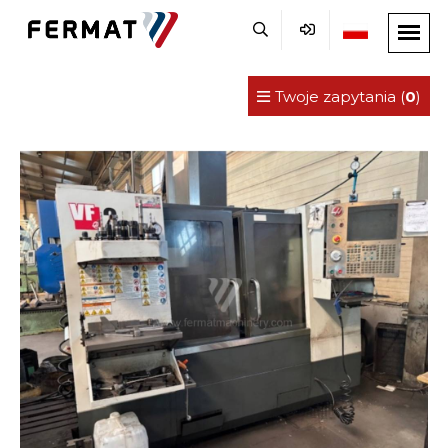
Twoje zapytania (
0
)